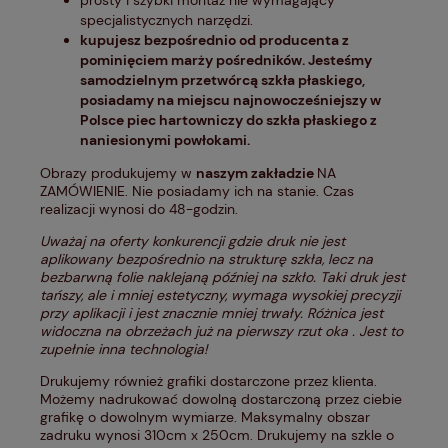
prosty i szybki montaż nie wymagający
specjalistycznych narzędzi.
kupujesz bezpośrednio od producenta z
pominięciem marży pośredników. Jesteśmy
samodzielnym przetwórcą szkła płaskiego,
posiadamy na miejscu najnowocześniejszy w
Polsce piec hartowniczy do szkła płaskiego z
naniesionymi powłokami.
Obrazy produkujemy w
naszym zakładzie
NA
ZAMÓWIENIE. Nie posiadamy ich na stanie. Czas
realizacji wynosi do 48-godzin.
Uważaj na oferty konkurencji gdzie druk nie jest
aplikowany bezpośrednio na strukturę szkła, lecz na
bezbarwną folie naklejaną później na szkło. Taki druk jest
tańszy, ale i mniej estetyczny, wymaga wysokiej precyzji
przy aplikacji i jest znacznie mniej trwały. Różnica jest
widoczna na obrzeżach już na pierwszy rzut oka . Jest to
zupełnie inna technologia!
Drukujemy również grafiki dostarczone przez klienta.
Możemy nadrukować dowolną dostarczoną przez ciebie
grafikę o dowolnym wymiarze. Maksymalny obszar
zadruku wynosi 310cm x 250cm. Drukujemy na szkle o