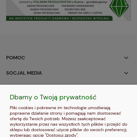
POMOC
SOCJAL MEDIA
MOJE KONTO
Dbamy o Twoją prywatność
PŁATNOŚCI I DOSTAWA
Pliki cookies i pokrewne im technologie umożliwiają
poprawne działanie strony i pomagają nam dostosować
INFORMACJE
ofertę do Twoich potrzeb. Możesz zaakceptować
wykorzystanie przez nas wszystkich tych plików i przejść do
sklepu lub dostosować użycie plików do swoich preferencji,
O NAS
wybierając opcję "Dostosuj zgody".