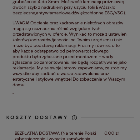
grubości od 4 do 8mm. Możliwość laminacji próżniowej
dwóch szyb z nadrukiem przy użyciu folii EVA(szkło
bezpieczne,antywłamaniowe,dźwiękochłonne ESG/VSG).
UWAGA! Odcienie oraz kadrowanie niektórych obrazów
mogą się nieznacznie różnić względem tych
przedstawionych w ofercie. Wynikać to może z ustawień
kolorów/kontrastów/jasności na Twoim urządzeniu i nie
może być podstawą reklamacji. Prosimy również o to
aby każde odstępstwo od pełnowartościowego
produktu było zgłaszane przed montażem - wady
zgłaszane po zamontowaniu nie będą rozpatrywane jako
reklamacje. My ze swojej strony zapewniamy, że zrobimy
wszystko aby zadbać o wasze zadowolenie oraz
estetyczne i stylowe wnętrze! Do zobaczenia w Waszym
domu!
"
KOSZTY DOSTAWY
CENA NIE ZAWIERA EWENTUALNYCH
KOSZTÓW PŁATNOŚCI
BEZPŁATNA DOSTAWA
(Na terenie Polski
0,00 zł
zabezpieczenie i wysyłka zamówienia