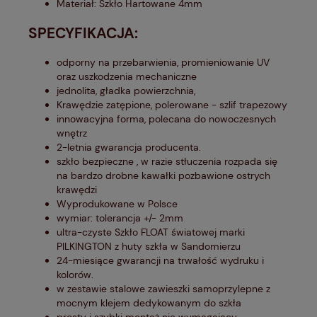
Materiał: Szkło Hartowane 4mm
SPECYFIKACJA:
odporny na przebarwienia, promieniowanie UV
oraz uszkodzenia mechaniczne
jednolita, gładka powierzchnia,
Krawędzie zatępione, polerowane - szlif trapezowy
innowacyjna forma, polecana do nowoczesnych
wnętrz
2-letnia gwarancja producenta.
szkło bezpieczne , w razie stłuczenia rozpada się
na bardzo drobne kawałki pozbawione ostrych
krawędzi
Wyprodukowane w Polsce
wymiar: tolerancja +/- 2mm
ultra-czyste Szkło FLOAT światowej marki
PILKINGTON z huty szkła w Sandomierzu
24-miesiące gwarancji na trwałość wydruku i
kolorów.
w zestawie stalowe zawieszki samoprzylepne z
mocnym klejem dedykowanym do szkła