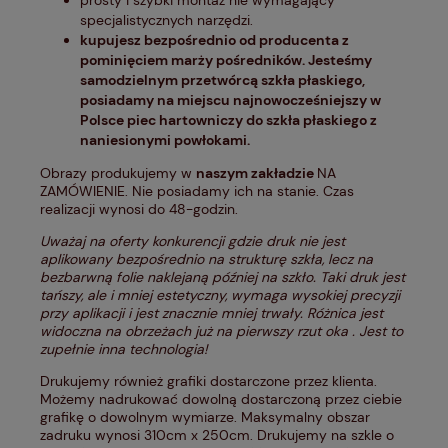
prosty i szybki montaż nie wymagający
specjalistycznych narzędzi.
kupujesz bezpośrednio od producenta z
pominięciem marży pośredników. Jesteśmy
samodzielnym przetwórcą szkła płaskiego,
posiadamy na miejscu najnowocześniejszy w
Polsce piec hartowniczy do szkła płaskiego z
naniesionymi powłokami.
Obrazy produkujemy w
naszym zakładzie
NA
ZAMÓWIENIE. Nie posiadamy ich na stanie. Czas
realizacji wynosi do 48-godzin.
Uważaj na oferty konkurencji gdzie druk nie jest
aplikowany bezpośrednio na strukturę szkła, lecz na
bezbarwną folie naklejaną później na szkło. Taki druk jest
tańszy, ale i mniej estetyczny, wymaga wysokiej precyzji
przy aplikacji i jest znacznie mniej trwały. Różnica jest
widoczna na obrzeżach już na pierwszy rzut oka . Jest to
zupełnie inna technologia!
Drukujemy również grafiki dostarczone przez klienta.
Możemy nadrukować dowolną dostarczoną przez ciebie
grafikę o dowolnym wymiarze. Maksymalny obszar
zadruku wynosi 310cm x 250cm. Drukujemy na szkle o