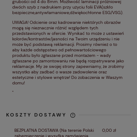
grubości od 4 do 8mm. Możliwość laminacji próżniowej
dwóch szyb z nadrukiem przy użyciu folii EVA(szkło
bezpieczne,antywłamaniowe,dźwiękochłonne ESG/VSG).
UWAGA! Odcienie oraz kadrowanie niektórych obrazów
mogą się nieznacznie różnić względem tych
przedstawionych w ofercie. Wynikać to może z ustawień
kolorów/kontrastów/jasności na Twoim urządzeniu i nie
może być podstawą reklamacji. Prosimy również o to
aby każde odstępstwo od pełnowartościowego
produktu było zgłaszane przed montażem - wady
zgłaszane po zamontowaniu nie będą rozpatrywane jako
reklamacje. My ze swojej strony zapewniamy, że zrobimy
wszystko aby zadbać o wasze zadowolenie oraz
estetyczne i stylowe wnętrze! Do zobaczenia w Waszym
domu!
"
KOSZTY DOSTAWY
CENA NIE ZAWIERA EWENTUALNYCH
KOSZTÓW PŁATNOŚCI
BEZPŁATNA DOSTAWA
(Na terenie Polski
0,00 zł
zabezpieczenie i wysyłka zamówienia