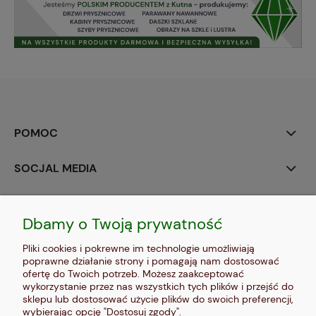
POMOC
SOCJAL MEDIA
MOJE KONTO
Dbamy o Twoją prywatność
PŁATNOŚCI I DOSTAWA
Pliki cookies i pokrewne im technologie umożliwiają
poprawne działanie strony i pomagają nam dostosować
INFORMACJE
ofertę do Twoich potrzeb. Możesz zaakceptować
wykorzystanie przez nas wszystkich tych plików i przejść do
sklepu lub dostosować użycie plików do swoich preferencji,
O NAS
wybierając opcję "Dostosuj zgody".