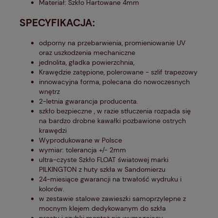
Materiał: Szkło Hartowane 4mm
SPECYFIKACJA:
odporny na przebarwienia, promieniowanie UV
oraz uszkodzenia mechaniczne
jednolita, gładka powierzchnia,
Krawędzie zatępione, polerowane - szlif trapezowy
innowacyjna forma, polecana do nowoczesnych
wnętrz
2-letnia gwarancja producenta.
szkło bezpieczne , w razie stłuczenia rozpada się
na bardzo drobne kawałki pozbawione ostrych
krawędzi
Wyprodukowane w Polsce
wymiar: tolerancja +/- 2mm
ultra-czyste Szkło FLOAT światowej marki
PILKINGTON z huty szkła w Sandomierzu
24-miesiące gwarancji na trwałość wydruku i
kolorów.
w zestawie stalowe zawieszki samoprzylepne z
mocnym klejem dedykowanym do szkła