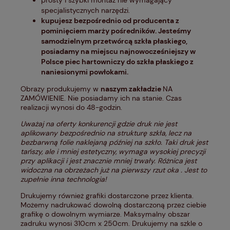
prosty i szybki montaż nie wymagający
specjalistycznych narzędzi.
kupujesz bezpośrednio od producenta z
pominięciem marży pośredników. Jesteśmy
samodzielnym przetwórcą szkła płaskiego,
posiadamy na miejscu najnowocześniejszy w
Polsce piec hartowniczy do szkła płaskiego z
naniesionymi powłokami.
Obrazy produkujemy w
naszym zakładzie
NA
ZAMÓWIENIE. Nie posiadamy ich na stanie. Czas
realizacji wynosi do 48-godzin.
Uważaj na oferty konkurencji gdzie druk nie jest
aplikowany bezpośrednio na strukturę szkła, lecz na
bezbarwną folie naklejaną później na szkło. Taki druk jest
tańszy, ale i mniej estetyczny, wymaga wysokiej precyzji
przy aplikacji i jest znacznie mniej trwały. Różnica jest
widoczna na obrzeżach już na pierwszy rzut oka . Jest to
zupełnie inna technologia!
Drukujemy również grafiki dostarczone przez klienta.
Możemy nadrukować dowolną dostarczoną przez ciebie
grafikę o dowolnym wymiarze. Maksymalny obszar
zadruku wynosi 310cm x 250cm. Drukujemy na szkle o