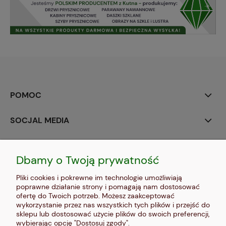
POMOC
SOCJAL MEDIA
MOJE KONTO
Dbamy o Twoją prywatność
PŁATNOŚCI I DOSTAWA
Pliki cookies i pokrewne im technologie umożliwiają
poprawne działanie strony i pomagają nam dostosować
INFORMACJE
ofertę do Twoich potrzeb. Możesz zaakceptować
wykorzystanie przez nas wszystkich tych plików i przejść do
sklepu lub dostosować użycie plików do swoich preferencji,
O NAS
wybierając opcję "Dostosuj zgody".