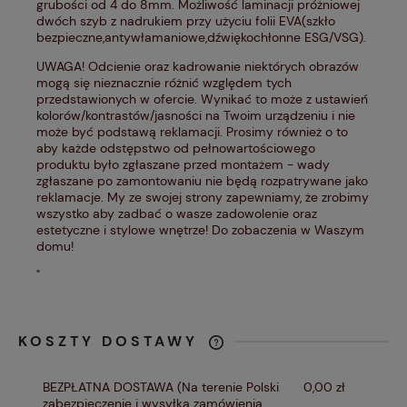
grubości od 4 do 8mm. Możliwość laminacji próżniowej
dwóch szyb z nadrukiem przy użyciu folii EVA(szkło
bezpieczne,antywłamaniowe,dźwiękochłonne ESG/VSG).
UWAGA! Odcienie oraz kadrowanie niektórych obrazów
mogą się nieznacznie różnić względem tych
przedstawionych w ofercie. Wynikać to może z ustawień
kolorów/kontrastów/jasności na Twoim urządzeniu i nie
może być podstawą reklamacji. Prosimy również o to
aby każde odstępstwo od pełnowartościowego
produktu było zgłaszane przed montażem - wady
zgłaszane po zamontowaniu nie będą rozpatrywane jako
reklamacje. My ze swojej strony zapewniamy, że zrobimy
wszystko aby zadbać o wasze zadowolenie oraz
estetyczne i stylowe wnętrze! Do zobaczenia w Waszym
domu!
"
KOSZTY DOSTAWY
CENA NIE ZAWIERA EWENTUALNYCH
KOSZTÓW PŁATNOŚCI
BEZPŁATNA DOSTAWA
(Na terenie Polski
0,00 zł
zabezpieczenie i wysyłka zamówienia