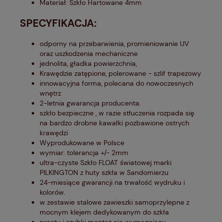
Materiał: Szkło Hartowane 4mm
SPECYFIKACJA:
odporny na przebarwienia, promieniowanie UV
oraz uszkodzenia mechaniczne
jednolita, gładka powierzchnia,
Krawędzie zatępione, polerowane - szlif trapezowy
innowacyjna forma, polecana do nowoczesnych
wnętrz
2-letnia gwarancja producenta.
szkło bezpieczne , w razie stłuczenia rozpada się
na bardzo drobne kawałki pozbawione ostrych
krawędzi
Wyprodukowane w Polsce
wymiar: tolerancja +/- 2mm
ultra-czyste Szkło FLOAT światowej marki
PILKINGTON z huty szkła w Sandomierzu
24-miesiące gwarancji na trwałość wydruku i
kolorów.
w zestawie stalowe zawieszki samoprzylepne z
mocnym klejem dedykowanym do szkła