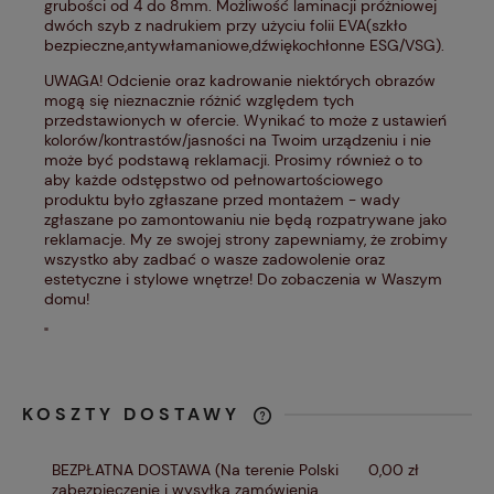
grubości od 4 do 8mm. Możliwość laminacji próżniowej
dwóch szyb z nadrukiem przy użyciu folii EVA(szkło
bezpieczne,antywłamaniowe,dźwiękochłonne ESG/VSG).
UWAGA! Odcienie oraz kadrowanie niektórych obrazów
mogą się nieznacznie różnić względem tych
przedstawionych w ofercie. Wynikać to może z ustawień
kolorów/kontrastów/jasności na Twoim urządzeniu i nie
może być podstawą reklamacji. Prosimy również o to
aby każde odstępstwo od pełnowartościowego
produktu było zgłaszane przed montażem - wady
zgłaszane po zamontowaniu nie będą rozpatrywane jako
reklamacje. My ze swojej strony zapewniamy, że zrobimy
wszystko aby zadbać o wasze zadowolenie oraz
estetyczne i stylowe wnętrze! Do zobaczenia w Waszym
domu!
"
KOSZTY DOSTAWY
CENA NIE ZAWIERA EWENTUALNYCH
KOSZTÓW PŁATNOŚCI
BEZPŁATNA DOSTAWA
(Na terenie Polski
0,00 zł
zabezpieczenie i wysyłka zamówienia