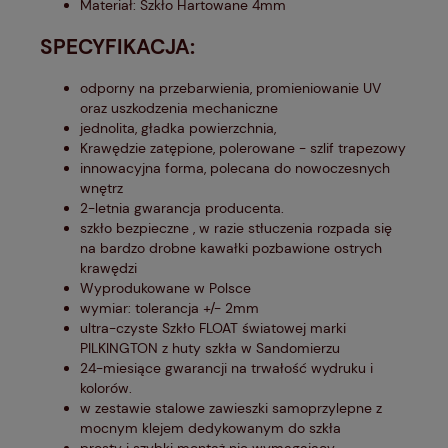
Materiał: Szkło Hartowane 4mm
SPECYFIKACJA:
odporny na przebarwienia, promieniowanie UV
oraz uszkodzenia mechaniczne
jednolita, gładka powierzchnia,
Krawędzie zatępione, polerowane - szlif trapezowy
innowacyjna forma, polecana do nowoczesnych
wnętrz
2-letnia gwarancja producenta.
szkło bezpieczne , w razie stłuczenia rozpada się
na bardzo drobne kawałki pozbawione ostrych
krawędzi
Wyprodukowane w Polsce
wymiar: tolerancja +/- 2mm
ultra-czyste Szkło FLOAT światowej marki
PILKINGTON z huty szkła w Sandomierzu
24-miesiące gwarancji na trwałość wydruku i
kolorów.
w zestawie stalowe zawieszki samoprzylepne z
mocnym klejem dedykowanym do szkła