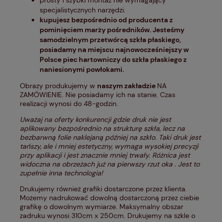
prosty i szybki montaż nie wymagający
specjalistycznych narzędzi.
kupujesz bezpośrednio od producenta z
pominięciem marży pośredników. Jesteśmy
samodzielnym przetwórcą szkła płaskiego,
posiadamy na miejscu najnowocześniejszy w
Polsce piec hartowniczy do szkła płaskiego z
naniesionymi powłokami.
Obrazy produkujemy w
naszym zakładzie
NA
ZAMÓWIENIE. Nie posiadamy ich na stanie. Czas
realizacji wynosi do 48-godzin.
Uważaj na oferty konkurencji gdzie druk nie jest
aplikowany bezpośrednio na strukturę szkła, lecz na
bezbarwną folie naklejaną później na szkło. Taki druk jest
tańszy, ale i mniej estetyczny, wymaga wysokiej precyzji
przy aplikacji i jest znacznie mniej trwały. Różnica jest
widoczna na obrzeżach już na pierwszy rzut oka . Jest to
zupełnie inna technologia!
Drukujemy również grafiki dostarczone przez klienta.
Możemy nadrukować dowolną dostarczoną przez ciebie
grafikę o dowolnym wymiarze. Maksymalny obszar
zadruku wynosi 310cm x 250cm. Drukujemy na szkle o