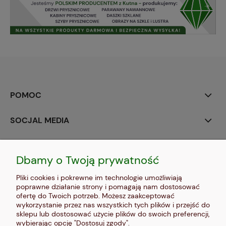
POMOC
SOCJAL MEDIA
MOJE KONTO
Dbamy o Twoją prywatność
PŁATNOŚCI I DOSTAWA
Pliki cookies i pokrewne im technologie umożliwiają
poprawne działanie strony i pomagają nam dostosować
INFORMACJE
ofertę do Twoich potrzeb. Możesz zaakceptować
wykorzystanie przez nas wszystkich tych plików i przejść do
sklepu lub dostosować użycie plików do swoich preferencji,
O NAS
wybierając opcję "Dostosuj zgody".