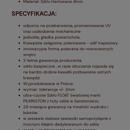
Materiał: Szkło Hartowane 4mm
SPECYFIKACJA:
odporny na przebarwienia, promieniowanie UV
oraz uszkodzenia mechaniczne
jednolita, gładka powierzchnia,
Krawędzie zatępione, polerowane - szlif trapezowy
innowacyjna forma, polecana do nowoczesnych
wnętrz
2-letnia gwarancja producenta.
szkło bezpieczne , w razie stłuczenia rozpada się
na bardzo drobne kawałki pozbawione ostrych
krawędzi
Wyprodukowane w Polsce
wymiar: tolerancja +/- 2mm
ultra-czyste Szkło FLOAT światowej marki
PILKINGTON z huty szkła w Sandomierzu
24-miesiące gwarancji na trwałość wydruku i
kolorów.
w zestawie stalowe zawieszki samoprzylepne z
mocnym klejem dedykowanym do szkła