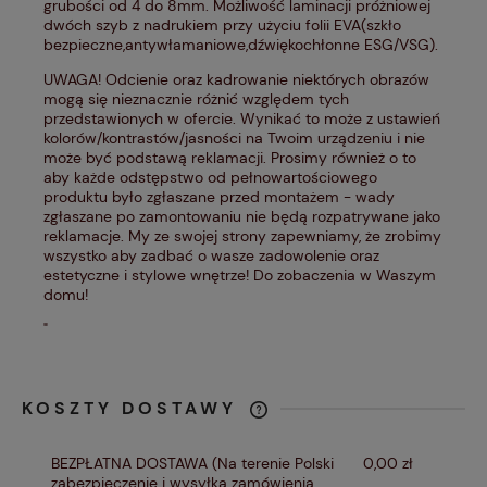
grubości od 4 do 8mm. Możliwość laminacji próżniowej
dwóch szyb z nadrukiem przy użyciu folii EVA(szkło
bezpieczne,antywłamaniowe,dźwiękochłonne ESG/VSG).
UWAGA! Odcienie oraz kadrowanie niektórych obrazów
mogą się nieznacznie różnić względem tych
przedstawionych w ofercie. Wynikać to może z ustawień
kolorów/kontrastów/jasności na Twoim urządzeniu i nie
może być podstawą reklamacji. Prosimy również o to
aby każde odstępstwo od pełnowartościowego
produktu było zgłaszane przed montażem - wady
zgłaszane po zamontowaniu nie będą rozpatrywane jako
reklamacje. My ze swojej strony zapewniamy, że zrobimy
wszystko aby zadbać o wasze zadowolenie oraz
estetyczne i stylowe wnętrze! Do zobaczenia w Waszym
domu!
"
KOSZTY DOSTAWY
CENA NIE ZAWIERA EWENTUALNYCH
KOSZTÓW PŁATNOŚCI
BEZPŁATNA DOSTAWA
(Na terenie Polski
0,00 zł
zabezpieczenie i wysyłka zamówienia