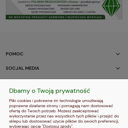
POMOC
SOCJAL MEDIA
MOJE KONTO
Dbamy o Twoją prywatność
PŁATNOŚCI I DOSTAWA
Pliki cookies i pokrewne im technologie umożliwiają
poprawne działanie strony i pomagają nam dostosować
INFORMACJE
ofertę do Twoich potrzeb. Możesz zaakceptować
wykorzystanie przez nas wszystkich tych plików i przejść do
sklepu lub dostosować użycie plików do swoich preferencji,
O NAS
wybierając opcję "Dostosuj zgody".