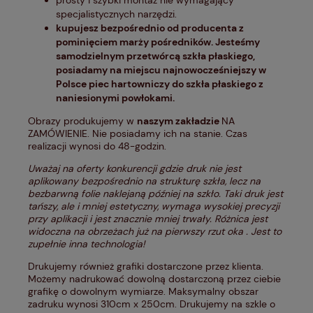
prosty i szybki montaż nie wymagający
specjalistycznych narzędzi.
kupujesz bezpośrednio od producenta z
pominięciem marży pośredników. Jesteśmy
samodzielnym przetwórcą szkła płaskiego,
posiadamy na miejscu najnowocześniejszy w
Polsce piec hartowniczy do szkła płaskiego z
naniesionymi powłokami.
Obrazy produkujemy w
naszym zakładzie
NA
ZAMÓWIENIE. Nie posiadamy ich na stanie. Czas
realizacji wynosi do 48-godzin.
Uważaj na oferty konkurencji gdzie druk nie jest
aplikowany bezpośrednio na strukturę szkła, lecz na
bezbarwną folie naklejaną później na szkło. Taki druk jest
tańszy, ale i mniej estetyczny, wymaga wysokiej precyzji
przy aplikacji i jest znacznie mniej trwały. Różnica jest
widoczna na obrzeżach już na pierwszy rzut oka . Jest to
zupełnie inna technologia!
Drukujemy również grafiki dostarczone przez klienta.
Możemy nadrukować dowolną dostarczoną przez ciebie
grafikę o dowolnym wymiarze. Maksymalny obszar
zadruku wynosi 310cm x 250cm. Drukujemy na szkle o