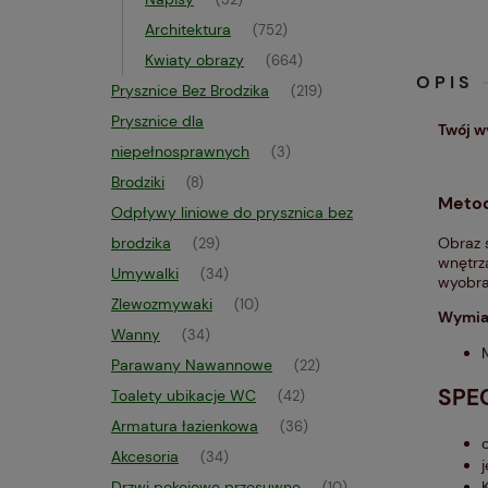
(32)
Architektura
(752)
Kwiaty obrazy
(664)
OPIS
Prysznice Bez Brodzika
(219)
Prysznice dla
Twój w
niepełnosprawnych
(3)
Brodziki
(8)
Metod
Odpływy liniowe do prysznica bez
Obraz 
brodzika
(29)
wnętrza
Umywalki
(34)
wyobra
Zlewozmywaki
(10)
Wymia
Wanny
(34)
Parawany Nawannowe
(22)
SPE
Toalety ubikacje WC
(42)
Armatura łazienkowa
(36)
Akcesoria
(34)
Drzwi pokojowe przesuwne