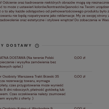
 Odcienie oraz kadrowanie niektórych obrazów mogą się nieznacznie
ć to może z ustawień kolorów/kontrastów/jasności na Twoim urządzen
ż o to aby każde odstępstwo od pełnowartościowego produktu było 
owaniu nie będą rozpatrywane jako reklamacje. My ze swojej strony
zadowolenie oraz estetyczne i stylowe wnętrze! Do zobaczenia w W
TY DOSTAWY
CENA NIE ZAWIERA
ŁATNA DOSTAWA
(Na terenie Polski
0,00 zł
EWENTUALNYCH KOSZTÓW
pieczenie i wysyłka zamówienia bez
PŁATNOŚCI
kowych opłat.)
r Osobisty Warszawa Trakt Brzeski 35
0,00 zł
cza rezerwację towaru, wymaga
płaty, czas przygotowania może wynieść
do 8 dni roboczych, płatność gotówką lub
ewem. Czas oczekiwania należy zsumować
em wysyłki z oferty. )
r Osobisty Kutno ul. Wschodnia 9
0,00 zł