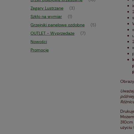
(10)
Zegary Lustrzane
(3)
Szkło na wymiar
(1)
Grzejniki panelowe ozdobne
(5)
OUTLET - Wyprzedaże
(7)
Nowości
Promocje
Obraz
Uważaj 
później
Różnica
Drukuje
Możemy
310cm 
użyciu