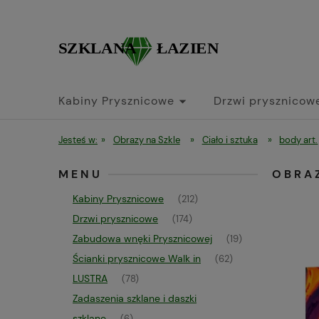
Kabiny Prysznicowe
Drzwi prysznicow
Jesteś w:
»
Obrazy na Szkle
»
Ciało i sztuka
»
body art.
MENU
OBRA
Kabiny Prysznicowe
(212)
Drzwi prysznicowe
(174)
Zabudowa wnęki Prysznicowej
(19)
Ścianki prysznicowe Walk in
(62)
LUSTRA
(78)
Zadaszenia szklane i daszki
szklane