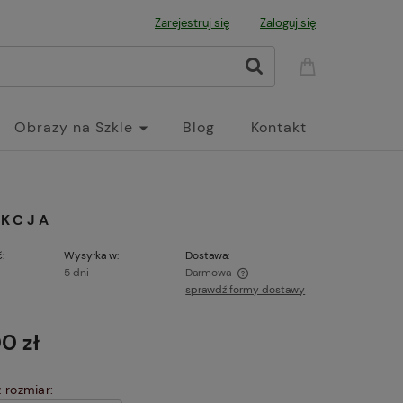
Zarejestruj się
Zaloguj się
Obrazy na Szkle
Blog
Kontakt
AKCJA
:
Wysyłka w:
Dostawa:
5 dni
Darmowa
sprawdź formy dostawy
Cena nie zawiera ewentualnych kosztów
płatności
0 zł
 rozmiar: