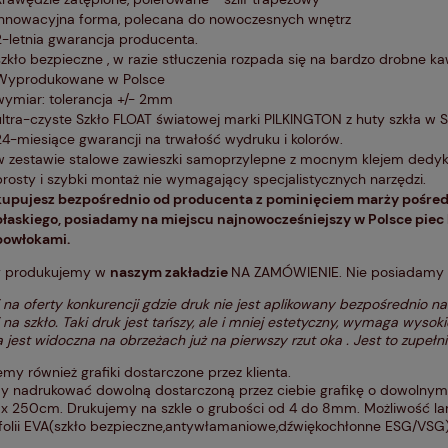
innowacyjna forma, polecana do nowoczesnych wnętrz
2-letnia gwarancja producenta.
szkło bezpieczne , w razie stłuczenia rozpada się na bardzo drobne k
Wyprodukowane w Polsce
wymiar: tolerancja +/- 2mm
ultra-czyste Szkło FLOAT światowej marki PILKINGTON z huty szkła w
24-miesiące gwarancji na trwałość wydruku i kolorów.
w zestawie stalowe zawieszki samoprzylepne z mocnym klejem dedy
prosty i szybki montaż nie wymagający specjalistycznych narzędzi.
kupujesz bezpośrednio od producenta z pominięciem marży pośred
płaskiego, posiadamy na miejscu najnowocześniejszy w Polsce piec 
powłokami.
y produkujemy w
naszym zakładzie
NA ZAMÓWIENIE. Nie posiadamy ich
na oferty konkurencji gdzie druk nie jest aplikowany bezpośrednio na 
 na szkło. Taki druk jest tańszy, ale i mniej estetyczny, wymaga wysokiej
 jest widoczna na obrzeżach już na pierwszy rzut oka . Jest to zupełni
my również grafiki dostarczone przez klienta.
 nadrukować dowolną dostarczoną przez ciebie grafikę o dowolnym
x 250cm. Drukujemy na szkle o grubości od 4 do 8mm. Możliwość lam
 folii EVA(szkło bezpieczne,antywłamaniowe,dźwiękochłonne ESG/VSG)