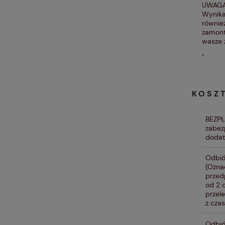
UWAGA!
Wynika
równie
zamont
wasze 
"
KOSZ
BEZP
zabez
dodat
Odbió
(Ozna
przed
od 2 
przel
z czas
Odbió