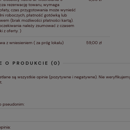
cza rezerwację towaru, wymaga
płaty, czas przygotowania może wynieść
dni roboczych, płatność gotówką lub
ewem (brak możliwości płatności kartą).
oczekiwania należy zsumować z czasem
i z oferty. )
wa z wniesieniem
( za próg lokalu)
59,00 zł
E O PRODUKCIE (0)
tlane są wszystkie opinie (pozytywne i negatywne). Nie weryfikujemy,
t.
ub pseudonim:
pinia: