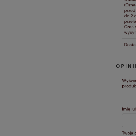
(Ozna
przed
do 2 
przel
Czas 
wysyłk
Dosta
OPINI
Wyświe
produk
Imię l
Twoja o