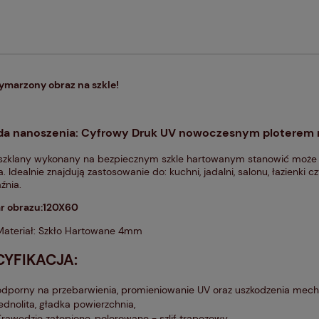
ymarzony obraz na szkle!
a nanoszenia: Cyfrowy Druk UV nowoczesnym ploterem
szklany wykonany na bezpiecznym szkle hartowanym stanowić może 
. Idealnie znajdują zastosowanie do: kuchni, jadalni, salonu, łazienki 
źnia.
r obrazu:120X60
Materiał: Szkło Hartowane 4mm
CYFIKACJA:
odporny na przebarwienia, promieniowanie UV oraz uszkodzenia mec
jednolita, gładka powierzchnia,
Krawędzie zatępione, polerowane - szlif trapezowy