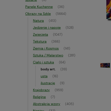
(6)
Panele Kuchenne
(36)
Obrazy na Szkle
(5664)
Natura
(413)
Jedzenie i napoje
(528)
Zwierzęta
(1047)
Tekstura
(366)
Ziemia i Kosmos
(141)
Sztuka / Malarstwo
(281)
Ciało i sztuka
(64)
body art.
(39)
usta
(16)
ilustracje
(9)
Krajobrazy
(959)
Religijne
(7)
Abstrakcja wzory
(405)
Napisy