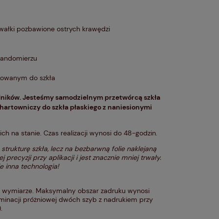
awałki pozbawione ostrych krawędzi
 Sandomierzu
kowanym do szkła
ników. Jesteśmy samodzielnym przetwórcą szkła
hartowniczy do szkła płaskiego z naniesionymi
 na stanie. Czas realizacji wynosi do 48-godzin.
strukturę szkła, lecz na bezbarwną folie naklejaną
 precyzji przy aplikacji i jest znacznie mniej trwały.
e inna technologia!
 wymiarze. Maksymalny obszar zadruku wynosi
inacji próżniowej dwóch szyb z nadrukiem przy
.