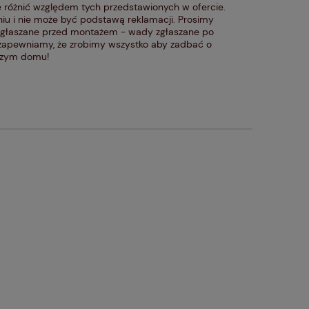
 różnić względem tych przedstawionych w ofercie.
iu i nie może być podstawą reklamacji. Prosimy
zgłaszane przed montażem - wady zgłaszane po
 zapewniamy, że zrobimy wszystko aby zadbać o
aszym domu!