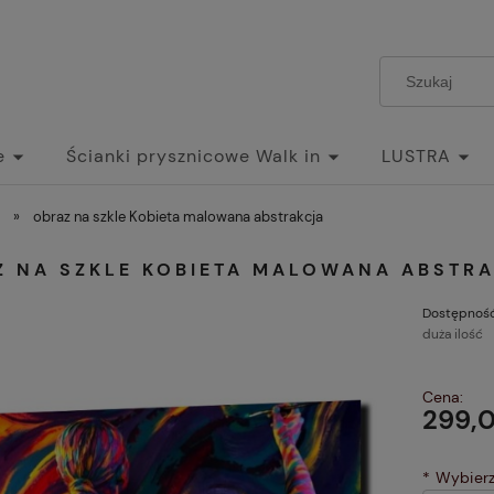
e
Ścianki prysznicowe Walk in
LUSTRA
»
obraz na szkle Kobieta malowana abstrakcja
Z NA SZKLE KOBIETA MALOWANA ABSTR
Dostępność
duża ilość
Cena:
299,0
*
Wybierz