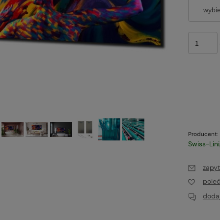
Producent:
Swiss-Lin
zapyt
pole
dodaj