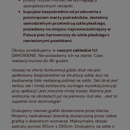
prosty i szybki montaż nie wymagający
specjalistycznych narzędzi.
kupujesz bezpośrednio od producenta z
pominięciem marży pośredników. Jesteśmy
samodzielnym przetwórcą szkła płaskiego,
posiadamy na miejscu najnowocześniejszy w
Polsce piec hartowniczy do szkła płaskiego z
naniesionymi powłokami.
Obrazy produkujemy w
naszym zakładzie
NA
ZAMÓWIENIE. Nie posiadamy ich na stanie. Czas
realizacji wynosi do 48-godzin.
Uważaj na oferty konkurencji gdzie druk nie jest
aplikowany bezpośrednio na strukturę szkła, lecz na
bezbarwną folie naklejaną później na szkło. Taki druk jest
tańszy, ale i mniej estetyczny, wymaga wysokiej precyzji
przy aplikacji i jest znacznie mniej trwały. Różnica jest
widoczna na obrzeżach już na pierwszy rzut oka . Jest to
zupełnie inna technologia!
Drukujemy również grafiki dostarczone przez klienta.
Możemy nadrukować dowolną dostarczoną przez ciebie
grafikę o dowolnym wymiarze. Maksymalny obszar
zadruku wynosi 310cm x 250cm. Drukujemy na szkle o