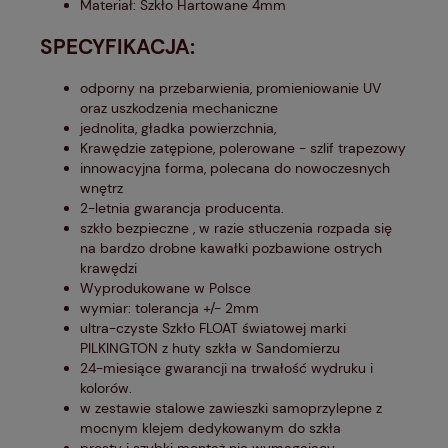
Materiał: Szkło Hartowane 4mm
SPECYFIKACJA:
odporny na przebarwienia, promieniowanie UV
oraz uszkodzenia mechaniczne
jednolita, gładka powierzchnia,
Krawędzie zatępione, polerowane - szlif trapezowy
innowacyjna forma, polecana do nowoczesnych
wnętrz
2-letnia gwarancja producenta.
szkło bezpieczne , w razie stłuczenia rozpada się
na bardzo drobne kawałki pozbawione ostrych
krawędzi
Wyprodukowane w Polsce
wymiar: tolerancja +/- 2mm
ultra-czyste Szkło FLOAT światowej marki
PILKINGTON z huty szkła w Sandomierzu
24-miesiące gwarancji na trwałość wydruku i
kolorów.
w zestawie stalowe zawieszki samoprzylepne z
mocnym klejem dedykowanym do szkła