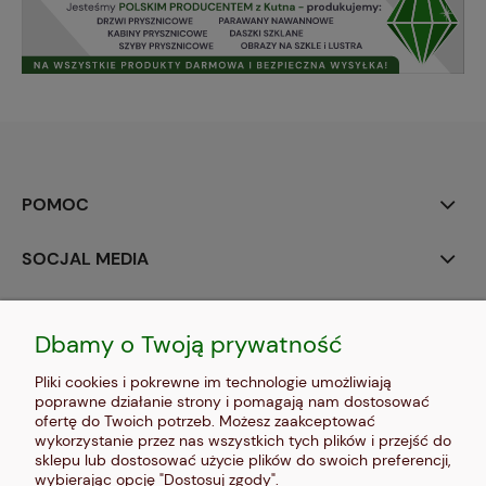
POMOC
SOCJAL MEDIA
MOJE KONTO
Dbamy o Twoją prywatność
PŁATNOŚCI I DOSTAWA
Pliki cookies i pokrewne im technologie umożliwiają
poprawne działanie strony i pomagają nam dostosować
INFORMACJE
ofertę do Twoich potrzeb. Możesz zaakceptować
wykorzystanie przez nas wszystkich tych plików i przejść do
sklepu lub dostosować użycie plików do swoich preferencji,
O NAS
wybierając opcję "Dostosuj zgody".