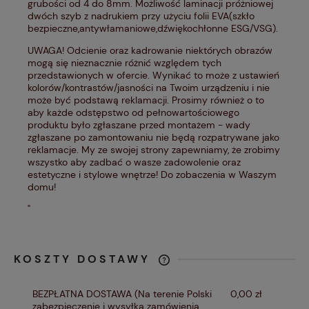
grubości od 4 do 8mm. Możliwość laminacji próżniowej
dwóch szyb z nadrukiem przy użyciu folii EVA(szkło
bezpieczne,antywłamaniowe,dźwiękochłonne ESG/VSG).
UWAGA! Odcienie oraz kadrowanie niektórych obrazów
mogą się nieznacznie różnić względem tych
przedstawionych w ofercie. Wynikać to może z ustawień
kolorów/kontrastów/jasności na Twoim urządzeniu i nie
może być podstawą reklamacji. Prosimy również o to
aby każde odstępstwo od pełnowartościowego
produktu było zgłaszane przed montażem - wady
zgłaszane po zamontowaniu nie będą rozpatrywane jako
reklamacje. My ze swojej strony zapewniamy, że zrobimy
wszystko aby zadbać o wasze zadowolenie oraz
estetyczne i stylowe wnętrze! Do zobaczenia w Waszym
domu!
"
KOSZTY DOSTAWY
CENA NIE ZAWIERA EWENTUALNYCH
KOSZTÓW PŁATNOŚCI
BEZPŁATNA DOSTAWA
(Na terenie Polski
0,00 zł
zabezpieczenie i wysyłka zamówienia