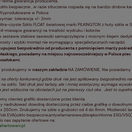
2-letnia gwarancja producenta.
szkło bezpieczne , w razie stłuczenia rozpada się na bardzo drobne k
Wyprodukowane w Polsce
wymiar: tolerancja +/- 2mm
ultra-czyste Szkło FLOAT światowej marki PILKINGTON z huty szkła w
24-miesiące gwarancji na trwałość wydruku i kolorów.
w zestawie stalowe zawieszki samoprzylepne z mocnym klejem dedy
prosty i szybki montaż nie wymagający specjalistycznych narzędzi.
kupujesz bezpośrednio od producenta z pominięciem marży pośred
płaskiego, posiadamy na miejscu najnowocześniejszy w Polsce piec 
powłokami.
y produkujemy w
naszym zakładzie
NA ZAMÓWIENIE. Nie posiadamy ich
na oferty konkurencji gdzie druk nie jest aplikowany bezpośrednio na 
 na szkło. Taki druk jest tańszy, ale i mniej estetyczny, wymaga wysokiej
 jest widoczna na obrzeżach już na pierwszy rzut oka . Jest to zupełni
my również grafiki dostarczone przez klienta.
 nadrukować dowolną dostarczoną przez ciebie grafikę o dowolnym
x 250cm. Drukujemy na szkle o grubości od 4 do 8mm. Możliwość lam
 folii EVA(szkło bezpieczne,antywłamaniowe,dźwiękochłonne ESG/VSG)
do nas zapytanie ofertowe na:
hartowani.pl