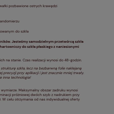
awałki pozbawione ostrych krawędzi
 Sandomierzu
kowanym do szkła
ników. Jesteśmy samodzielnym przetwórcą szkła
hartowniczy do szkła płaskiego z naniesionymi
 na stanie. Czas realizacji wynosi do 48-godzin.
strukturę szkła, lecz na bezbarwną folie naklejaną
 precyzji przy aplikacji i jest znacznie mniej trwały.
e inna technologia!
 wymiarze. Maksymalny obszar zadruku wynosi
inacji próżniowej dwóch szyb z nadrukiem przy
. W celu otrzymania od nas indywidualnej oferty