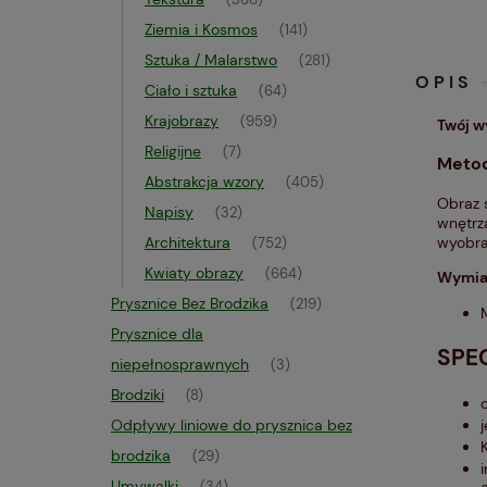
(366)
Ziemia i Kosmos
(141)
Sztuka / Malarstwo
(281)
OPIS
Ciało i sztuka
(64)
Krajobrazy
(959)
Twój w
Religijne
(7)
Metod
Abstrakcja wzory
(405)
Obraz 
Napisy
(32)
wnętrza
wyobra
Architektura
(752)
Kwiaty obrazy
(664)
Wymia
Prysznice Bez Brodzika
(219)
Prysznice dla
SPE
niepełnosprawnych
(3)
Brodziki
(8)
Odpływy liniowe do prysznica bez
brodzika
(29)
Umywalki