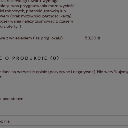
cza rezerwację towaru, wymaga
płaty, czas przygotowania może wynieść
dni roboczych, płatność gotówką lub
ewem (brak możliwości płatności kartą).
oczekiwania należy zsumować z czasem
i z oferty. )
wa z wniesieniem
( za próg lokalu)
59,00 zł
E O PRODUKCIE (0)
tlane są wszystkie opinie (pozytywne i negatywne). Nie weryfikujemy,
t.
ub pseudonim:
pinia: