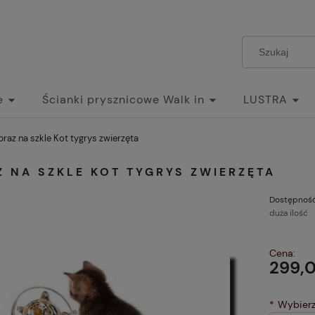
e
Ścianki prysznicowe Walk in
LUSTRA
braz na szkle Kot tygrys zwierzęta
 NA SZKLE KOT TYGRYS ZWIERZĘTA
Dostępność
duża ilość
Cena:
299,0
*
Wybierz