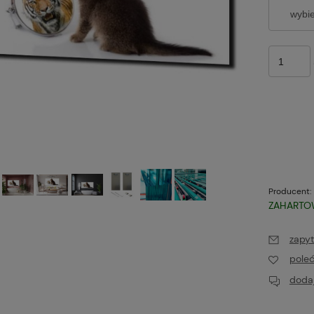
Producent:
ZAHARTO
zapyt
pole
dodaj