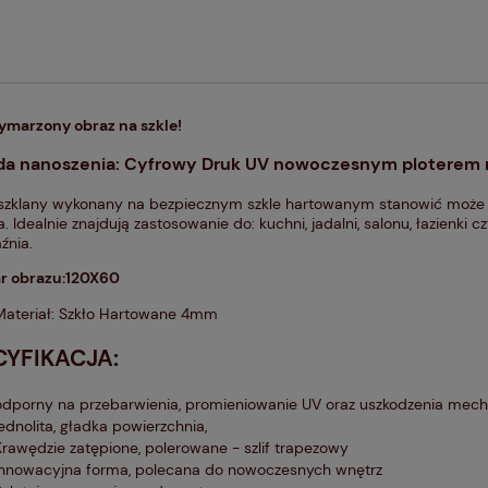
ymarzony obraz na szkle!
a nanoszenia: Cyfrowy Druk UV nowoczesnym ploterem
szklany wykonany na bezpiecznym szkle hartowanym stanowić może 
. Idealnie znajdują zastosowanie do: kuchni, jadalni, salonu, łazienki 
źnia.
r obrazu:120X60
Materiał: Szkło Hartowane 4mm
CYFIKACJA:
odporny na przebarwienia, promieniowanie UV oraz uszkodzenia mec
jednolita, gładka powierzchnia,
Krawędzie zatępione, polerowane - szlif trapezowy
innowacyjna forma, polecana do nowoczesnych wnętrz