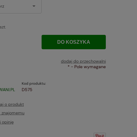
szt.
DO KOSZYKA
dodaj do przechowalni
*
- Pole wymagane
Kod produktu:
WANI.PL
D575
aj o produkt
ć znajomemu
 opinię