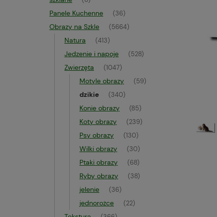
(6)
Panele Kuchenne
(36)
Obrazy na Szkle
(5664)
Natura
(413)
Jedzenie i napoje
(528)
Zwierzęta
(1047)
Motyle obrazy
(59)
dzikie
(340)
Konie obrazy
(85)
Koty obrazy
(239)
Psy obrazy
(130)
Wilki obrazy
(30)
Ptaki obrazy
(68)
Ryby obrazy
(38)
jelenie
(36)
jednorożce
(22)
Tekstura