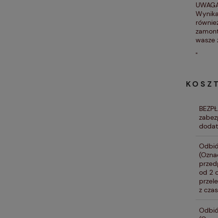
UWAGA!
Wynika
równie
zamont
wasze 
"
KOSZ
BEZP
zabez
dodat
Odbió
(Ozna
przed
od 2 
przel
z czas
Odbió