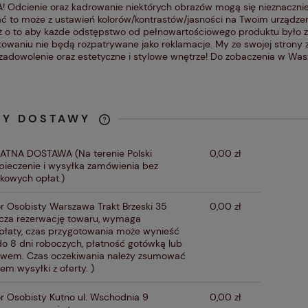
 Odcienie oraz kadrowanie niektórych obrazów mogą się nieznacznie
ć to może z ustawień kolorów/kontrastów/jasności na Twoim urządzen
ż o to aby każde odstępstwo od pełnowartościowego produktu było 
owaniu nie będą rozpatrywane jako reklamacje. My ze swojej strony
zadowolenie oraz estetyczne i stylowe wnętrze! Do zobaczenia w W
TY DOSTAWY
CENA NIE ZAWIERA
ŁATNA DOSTAWA
(Na terenie Polski
0,00 zł
EWENTUALNYCH KOSZTÓW
pieczenie i wysyłka zamówienia bez
PŁATNOŚCI
kowych opłat.)
r Osobisty Warszawa Trakt Brzeski 35
0,00 zł
cza rezerwację towaru, wymaga
płaty, czas przygotowania może wynieść
do 8 dni roboczych, płatność gotówką lub
ewem. Czas oczekiwania należy zsumować
em wysyłki z oferty. )
r Osobisty Kutno ul. Wschodnia 9
0,00 zł