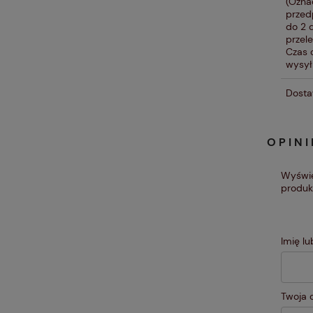
(Ozna
przed
do 2 
przel
Czas 
wysyłk
Dosta
OPINI
Wyświe
produk
Imię l
Twoja o