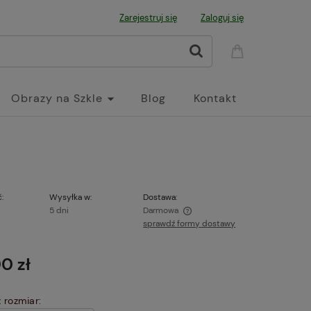
Zarejestruj się
Zaloguj się
Obrazy na Szkle
Blog
Kontakt
:
Wysyłka w:
Dostawa:
5 dni
Darmowa
sprawdź formy dostawy
Cena nie zawiera ewentualnych kosztów
płatności
0 zł
 rozmiar: