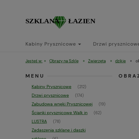
Kabiny Prysznicowe
Drzwi prysznicow
Jesteś w:
»
Obrazy na Szkle
»
Zwierzęta
»
dzikie
»
o
MENU
OBRAZ
Kabiny Prysznicowe
(212)
Drzwi prysznicowe
(174)
Zabudowa wnęki Prysznicowej
(19)
Ścianki prysznicowe Walk in
(62)
LUSTRA
(78)
Zadaszenia szklane i daszki
szklane