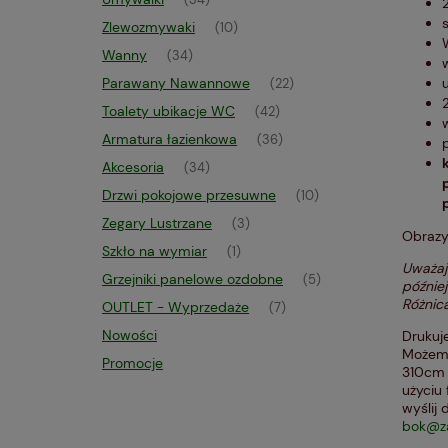
(34)
Zlewozmywaki
(10)
Wanny
(34)
Parawany Nawannowe
(22)
Toalety ubikacje WC
(42)
Armatura łazienkowa
(36)
Akcesoria
(34)
Drzwi pokojowe przesuwne
(10)
Zegary Lustrzane
(3)
Obraz
Szkło na wymiar
(1)
Uważaj 
Grzejniki panelowe ozdobne
(5)
później
Różnica
OUTLET - Wyprzedaże
(7)
Nowości
Drukuje
Możemy
Promocje
310cm 
użyciu
wyślij 
bok@za