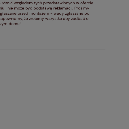
 różnić względem tych przedstawionych w ofercie.
iu i nie może być podstawą reklamacji. Prosimy
zgłaszane przed montażem - wady zgłaszane po
 zapewniamy, że zrobimy wszystko aby zadbać o
aszym domu!