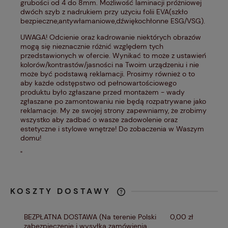
grubości od 4 do 8mm. Możliwość laminacji próżniowej
dwóch szyb z nadrukiem przy użyciu folii EVA(szkło
bezpieczne,antywłamaniowe,dźwiękochłonne ESG/VSG).
UWAGA! Odcienie oraz kadrowanie niektórych obrazów
mogą się nieznacznie różnić względem tych
przedstawionych w ofercie. Wynikać to może z ustawień
kolorów/kontrastów/jasności na Twoim urządzeniu i nie
może być podstawą reklamacji. Prosimy również o to
aby każde odstępstwo od pełnowartościowego
produktu było zgłaszane przed montażem - wady
zgłaszane po zamontowaniu nie będą rozpatrywane jako
reklamacje. My ze swojej strony zapewniamy, że zrobimy
wszystko aby zadbać o wasze zadowolenie oraz
estetyczne i stylowe wnętrze! Do zobaczenia w Waszym
domu!
"
KOSZTY DOSTAWY
CENA NIE ZAWIERA EWENTUALNYCH
KOSZTÓW PŁATNOŚCI
BEZPŁATNA DOSTAWA
(Na terenie Polski
0,00 zł
zabezpieczenie i wysyłka zamówienia