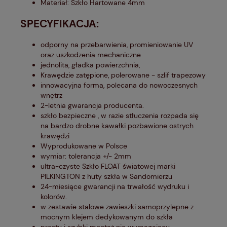
Materiał: Szkło Hartowane 4mm
SPECYFIKACJA:
odporny na przebarwienia, promieniowanie UV
oraz uszkodzenia mechaniczne
jednolita, gładka powierzchnia,
Krawędzie zatępione, polerowane - szlif trapezowy
innowacyjna forma, polecana do nowoczesnych
wnętrz
2-letnia gwarancja producenta.
szkło bezpieczne , w razie stłuczenia rozpada się
na bardzo drobne kawałki pozbawione ostrych
krawędzi
Wyprodukowane w Polsce
wymiar: tolerancja +/- 2mm
ultra-czyste Szkło FLOAT światowej marki
PILKINGTON z huty szkła w Sandomierzu
24-miesiące gwarancji na trwałość wydruku i
kolorów.
w zestawie stalowe zawieszki samoprzylepne z
mocnym klejem dedykowanym do szkła