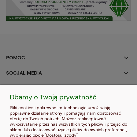
POMOC
SOCJAL MEDIA
MOJE KONTO
Dbamy o Twoją prywatność
PŁATNOŚCI I DOSTAWA
Pliki cookies i pokrewne im technologie umożliwiają
poprawne działanie strony i pomagają nam dostosować
INFORMACJE
ofertę do Twoich potrzeb. Możesz zaakceptować
wykorzystanie przez nas wszystkich tych plików i przejść do
sklepu lub dostosować użycie plików do swoich preferencji,
O NAS
wybierając opcję "Dostosuj zgody".