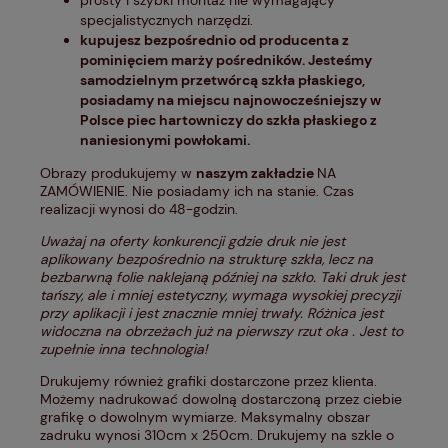
prosty i szybki montaż nie wymagający
specjalistycznych narzędzi.
kupujesz bezpośrednio od producenta z
pominięciem marży pośredników. Jesteśmy
samodzielnym przetwórcą szkła płaskiego,
posiadamy na miejscu najnowocześniejszy w
Polsce piec hartowniczy do szkła płaskiego z
naniesionymi powłokami.
Obrazy produkujemy w
naszym zakładzie
NA
ZAMÓWIENIE. Nie posiadamy ich na stanie. Czas
realizacji wynosi do 48-godzin.
Uważaj na oferty konkurencji gdzie druk nie jest
aplikowany bezpośrednio na strukturę szkła, lecz na
bezbarwną folie naklejaną później na szkło. Taki druk jest
tańszy, ale i mniej estetyczny, wymaga wysokiej precyzji
przy aplikacji i jest znacznie mniej trwały. Różnica jest
widoczna na obrzeżach już na pierwszy rzut oka . Jest to
zupełnie inna technologia!
Drukujemy również grafiki dostarczone przez klienta.
Możemy nadrukować dowolną dostarczoną przez ciebie
grafikę o dowolnym wymiarze. Maksymalny obszar
zadruku wynosi 310cm x 250cm. Drukujemy na szkle o