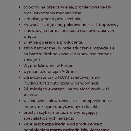
odporny na przebarwienia, promieniowanie UV
oraz uszkodzenia mechaniczne
jednolita, gładka powierzchnia,
Krawędzie zatępione, polerowane - szlif trapezowy
innowacyjna forma, polecana do nowoczesnych
wnętrz
2-letnia gwarancja producenta.
szkło bezpieczne , w razie stłuczenia rozpada się
na bardzo drobne kawałki pozbawione ostrych
krawędzi
Wyprodukowane w Polsce
wymiar: tolerancja +/- 2mm
ultra-czyste Szkło FLOAT światowej marki
PILKINGTON z huty szkła w Sandomierzu
24-miesiące gwarancji na trwałość wydruku i
kolorów.
w zestawie stalowe zawieszki samoprzylepne z
mocnym klejem dedykowanym do szkła
prosty i szybki montaż nie wymagający
specjalistycznych narzędzi.
kupujesz bezpośrednio od producenta z
pominięciem marży pośredników. Jesteśmy