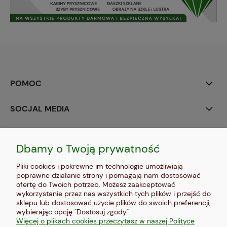
POMOC
SOCJAL MEDIA
MOJE KONTO
Dbamy o Twoją prywatność
PŁATNOŚCI I DOSTAWA
Pliki cookies i pokrewne im technologie umożliwiają
poprawne działanie strony i pomagają nam dostosować
INFORMACJE
ofertę do Twoich potrzeb. Możesz zaakceptować
wykorzystanie przez nas wszystkich tych plików i przejść do
sklepu lub dostosować użycie plików do swoich preferencji,
O NAS
wybierając opcję "Dostosuj zgody".
Więcej o plikach cookies przeczytasz w naszej Polityce