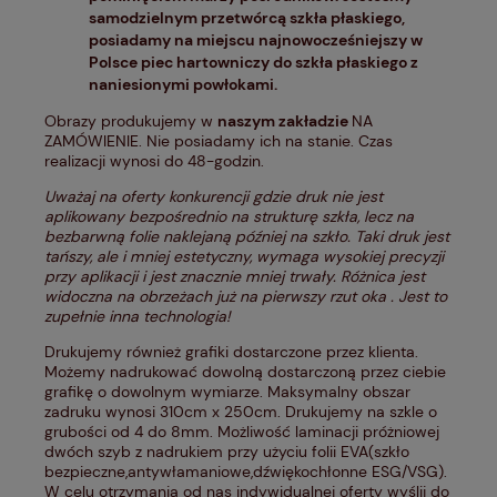
samodzielnym przetwórcą szkła płaskiego,
posiadamy na miejscu najnowocześniejszy w
Polsce piec hartowniczy do szkła płaskiego z
naniesionymi powłokami.
Obrazy produkujemy w
naszym zakładzie
NA
ZAMÓWIENIE. Nie posiadamy ich na stanie. Czas
realizacji wynosi do 48-godzin.
Uważaj na oferty konkurencji gdzie druk nie jest
aplikowany bezpośrednio na strukturę szkła, lecz na
bezbarwną folie naklejaną później na szkło. Taki druk jest
tańszy, ale i mniej estetyczny, wymaga wysokiej precyzji
przy aplikacji i jest znacznie mniej trwały. Różnica jest
widoczna na obrzeżach już na pierwszy rzut oka . Jest to
zupełnie inna technologia!
Drukujemy również grafiki dostarczone przez klienta.
Możemy nadrukować dowolną dostarczoną przez ciebie
grafikę o dowolnym wymiarze. Maksymalny obszar
zadruku wynosi 310cm x 250cm. Drukujemy na szkle o
grubości od 4 do 8mm. Możliwość laminacji próżniowej
dwóch szyb z nadrukiem przy użyciu folii EVA(szkło
bezpieczne,antywłamaniowe,dźwiękochłonne ESG/VSG).
W celu otrzymania od nas indywidualnej oferty wyślij do