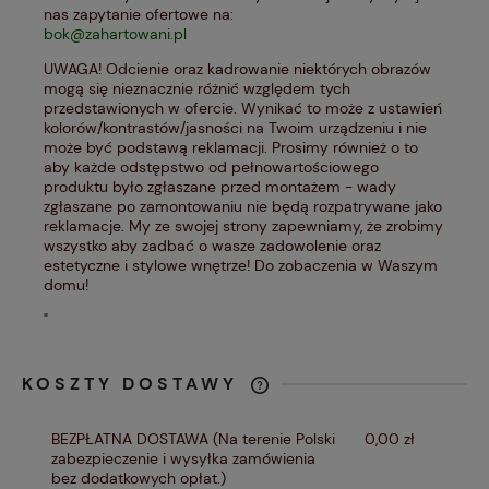
nas zapytanie ofertowe na:
bok@zahartowani.pl
UWAGA! Odcienie oraz kadrowanie niektórych obrazów
mogą się nieznacznie różnić względem tych
przedstawionych w ofercie. Wynikać to może z ustawień
kolorów/kontrastów/jasności na Twoim urządzeniu i nie
może być podstawą reklamacji. Prosimy również o to
aby każde odstępstwo od pełnowartościowego
produktu było zgłaszane przed montażem - wady
zgłaszane po zamontowaniu nie będą rozpatrywane jako
reklamacje. My ze swojej strony zapewniamy, że zrobimy
wszystko aby zadbać o wasze zadowolenie oraz
estetyczne i stylowe wnętrze! Do zobaczenia w Waszym
domu!
"
KOSZTY DOSTAWY
CENA NIE ZAWIERA EWENTUALNYCH
KOSZTÓW PŁATNOŚCI
BEZPŁATNA DOSTAWA
(Na terenie Polski
0,00 zł
zabezpieczenie i wysyłka zamówienia
bez dodatkowych opłat.)