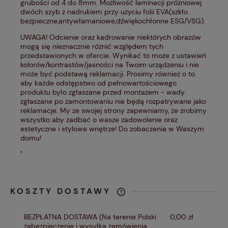
grubości od 4 do 8mm. Możliwość laminacji próżniowej
dwóch szyb z nadrukiem przy użyciu folii EVA(szkło
bezpieczne,antywłamaniowe,dźwiękochłonne ESG/VSG).
UWAGA! Odcienie oraz kadrowanie niektórych obrazów
mogą się nieznacznie różnić względem tych
przedstawionych w ofercie. Wynikać to może z ustawień
kolorów/kontrastów/jasności na Twoim urządzeniu i nie
może być podstawą reklamacji. Prosimy również o to
aby każde odstępstwo od pełnowartościowego
produktu było zgłaszane przed montażem - wady
zgłaszane po zamontowaniu nie będą rozpatrywane jako
reklamacje. My ze swojej strony zapewniamy, że zrobimy
wszystko aby zadbać o wasze zadowolenie oraz
estetyczne i stylowe wnętrze! Do zobaczenia w Waszym
domu!
"
KOSZTY DOSTAWY
CENA NIE ZAWIERA EWENTUALNYCH
KOSZTÓW PŁATNOŚCI
BEZPŁATNA DOSTAWA
(Na terenie Polski
0,00 zł
zabezpieczenie i wysyłka zamówienia