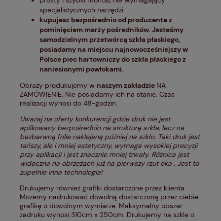
prosty i szybki montaż nie wymagający
specjalistycznych narzędzi.
kupujesz bezpośrednio od producenta z
pominięciem marży pośredników. Jesteśmy
samodzielnym przetwórcą szkła płaskiego,
posiadamy na miejscu najnowocześniejszy w
Polsce piec hartowniczy do szkła płaskiego z
naniesionymi powłokami.
Obrazy produkujemy w
naszym zakładzie
NA
ZAMÓWIENIE. Nie posiadamy ich na stanie. Czas
realizacji wynosi do 48-godzin.
Uważaj na oferty konkurencji gdzie druk nie jest
aplikowany bezpośrednio na strukturę szkła, lecz na
bezbarwną folie naklejaną później na szkło. Taki druk jest
tańszy, ale i mniej estetyczny, wymaga wysokiej precyzji
przy aplikacji i jest znacznie mniej trwały. Różnica jest
widoczna na obrzeżach już na pierwszy rzut oka . Jest to
zupełnie inna technologia!
Drukujemy również grafiki dostarczone przez klienta.
Możemy nadrukować dowolną dostarczoną przez ciebie
grafikę o dowolnym wymiarze. Maksymalny obszar
zadruku wynosi 310cm x 250cm. Drukujemy na szkle o