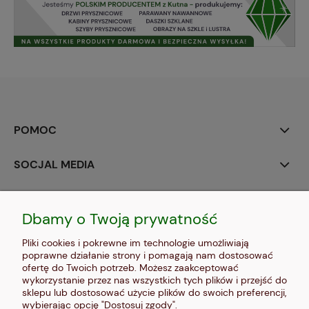
POMOC
SOCJAL MEDIA
MOJE KONTO
Dbamy o Twoją prywatność
PŁATNOŚCI I DOSTAWA
Pliki cookies i pokrewne im technologie umożliwiają
poprawne działanie strony i pomagają nam dostosować
INFORMACJE
ofertę do Twoich potrzeb. Możesz zaakceptować
wykorzystanie przez nas wszystkich tych plików i przejść do
sklepu lub dostosować użycie plików do swoich preferencji,
O NAS
wybierając opcję "Dostosuj zgody".