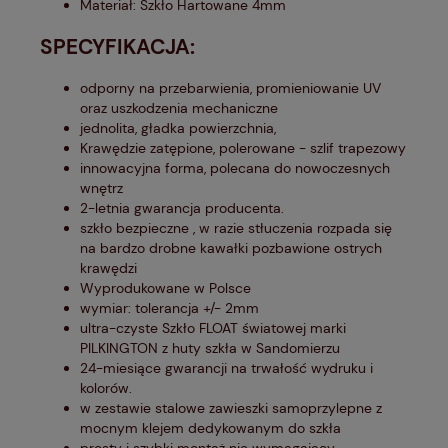
Materiał: Szkło Hartowane 4mm
SPECYFIKACJA:
odporny na przebarwienia, promieniowanie UV
oraz uszkodzenia mechaniczne
jednolita, gładka powierzchnia,
Krawędzie zatępione, polerowane - szlif trapezowy
innowacyjna forma, polecana do nowoczesnych
wnętrz
2-letnia gwarancja producenta.
szkło bezpieczne , w razie stłuczenia rozpada się
na bardzo drobne kawałki pozbawione ostrych
krawędzi
Wyprodukowane w Polsce
wymiar: tolerancja +/- 2mm
ultra-czyste Szkło FLOAT światowej marki
PILKINGTON z huty szkła w Sandomierzu
24-miesiące gwarancji na trwałość wydruku i
kolorów.
w zestawie stalowe zawieszki samoprzylepne z
mocnym klejem dedykowanym do szkła