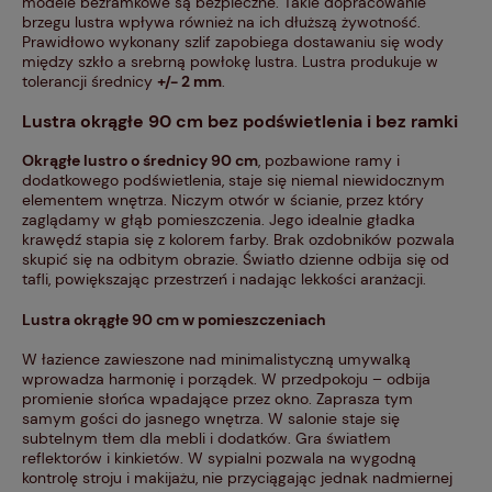
modele bezramkowe są bezpieczne. Takie dopracowanie
brzegu lustra wpływa również na ich dłuższą żywotność.
Prawidłowo wykonany szlif zapobiega dostawaniu się wody
między szkło a srebrną powłokę lustra. Lustra produkuje w
tolerancji średnicy
+/- 2 mm
.
Lustra okrągłe 90 cm bez podświetlenia i bez ramki
Okrągłe lustro o średnicy 90 cm
, pozbawione ramy i
dodatkowego podświetlenia, staje się niemal niewidocznym
elementem wnętrza. Niczym otwór w ścianie, przez który
zaglądamy w głąb pomieszczenia. Jego idealnie gładka
krawędź stapia się z kolorem farby. Brak ozdobników pozwala
skupić się na odbitym obrazie. Światło dzienne odbija się od
tafli, powiększając przestrzeń i nadając lekkości aranżacji.
Lustra okrągłe 90 cm w pomieszczeniach
W łazience zawieszone nad minimalistyczną umywalką
wprowadza harmonię i porządek. W przedpokoju – odbija
promienie słońca wpadające przez okno. Zaprasza tym
samym gości do jasnego wnętrza. W salonie staje się
subtelnym tłem dla mebli i dodatków. Gra światłem
reflektorów i kinkietów. W sypialni pozwala na wygodną
kontrolę stroju i makijażu, nie przyciągając jednak nadmiernej