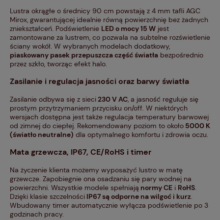
Lustra okrągłe o średnicy 90 cm powstają z 4 mm tafli AGC
Mirox, gwarantującej idealnie równą powierzchnię bez żadnych
zniekształceń. Podświetlenie
LED o mocy 15 W
jest
zamontowane za lustrem, co pozwala na subtelne rozświetlenie
ściany wokół. W wybranych modelach dodatkowy,
piaskowany pasek przepuszcza część światła
bezpośrednio
przez szkło, tworząc efekt halo.
Zasilanie i regulacja jasności oraz barwy światła
Zasilanie odbywa się z sieci
230 V AC
, a jasność reguluje się
prostym przytrzymaniem przycisku on/off. W niektórych
wersjach dostępna jest także regulacja temperatury barwowej
od zimnej do ciepłej. Rekomendowany poziom to około
5000 K
(światło neutralne)
dla optymalnego komfortu i zdrowia oczu.
Mata grzewcza, IP67, CE/RoHS i timer
Na życzenie klienta możemy wyposażyć lustro w matę
grzewcze. Zapobiegnie ona osadzaniu się pary wodnej na
powierzchni. Wszystkie modele spełniają
normy CE
i
RoHS
.
Dzięki klasie szczelności
IP67 są odporne na wilgoć i kurz
.
Wbudowany timer automatycznie wyłącza podświetlenie po 3
godzinach pracy.