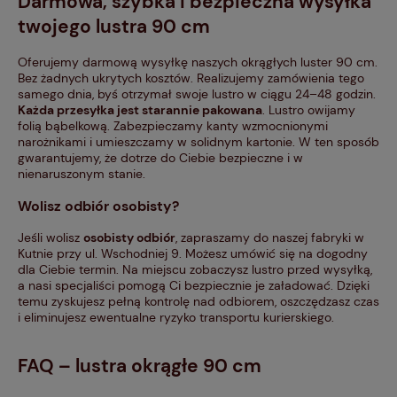
Darmowa, szybka i bezpieczna wysyłka
twojego lustra 90 cm
Oferujemy darmową wysyłkę naszych okrągłych luster 90 cm.
Bez żadnych ukrytych kosztów. Realizujemy zamówienia tego
samego dnia, byś otrzymał swoje lustro w ciągu 24–48 godzin.
Każda przesyłka jest starannie pakowana
. Lustro owijamy
folią bąbelkową. Zabezpieczamy kanty wzmocnionymi
narożnikami i umieszczamy w solidnym kartonie. W ten sposób
gwarantujemy, że dotrze do Ciebie bezpieczne i w
nienaruszonym stanie.
Wolisz odbiór osobisty?
Jeśli wolisz
osobisty odbiór
, zapraszamy do naszej fabryki w
Kutnie przy ul. Wschodniej 9. Możesz umówić się na dogodny
dla Ciebie termin. Na miejscu zobaczysz lustro przed wysyłką,
a nasi specjaliści pomogą Ci bezpiecznie je załadować. Dzięki
temu zyskujesz pełną kontrolę nad odbiorem, oszczędzasz czas
i eliminujesz ewentualne ryzyko transportu kurierskiego.
FAQ – lustra okrągłe 90 cm