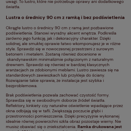
uwagi. To lustro, które nie potrzebuje oprawy ani dodatkowego
światła.
Lustra o średnicy 90 cm z ramką i bez podświetlenia
Okrągłe lustro o średnicy 90 cm z ramą jest pozbawione
podświetlenia. Stanowi wyraźny akcent wnętrza. Podkreśla
zarówno jego funkcję, jak i dekoracyjny charakter. Dzięki
solidnej, ale smukłej oprawie łatwo wkomponujesz je w różne
style. Sprawdzi się w nowoczesnej przestrzeni z surowym
betonem i metalem. Zostaną również docenione w
skandynawskim minimalizmie połączonym z naturalnym
drewnem. Sprawdzi się również w bardziej klasycznych
aranżacjach ze zdobionymi meblami. Lustro zawiesza się na
standardowych zawieszkach lub przykleja do ściany.
Rozwiązanie takie sprawia, że instalacja jest szybka i
bezproblemowa.
Brak podświetlenia pozwala zachować czystość formy.
Sprawdza się w swobodnym doborze źródeł światła.
Reflektory, kinkiety czy naturalne oświetlenie wpadające przez
okna odbijają się w tafli. Zwiększają poczucie głębi i
przestronności pomieszczenia. Dzięki precyzyjnie wykonanej
idealnie równej powierzchni szkła obraz pozostaje wierny. Nie
musisz obawiać się o zniekształcenia.
Ramka drukowana jest