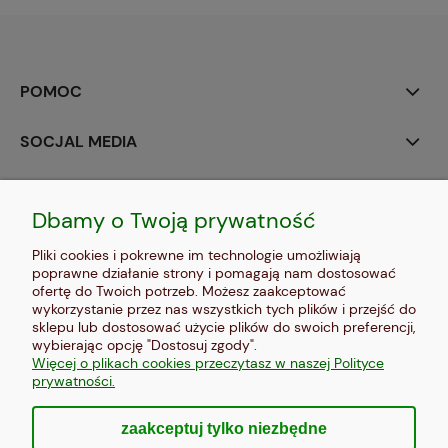
POMOC
SOCJAL MEDIA
MOJE KONTO
Dbamy o Twoją prywatność
PŁATNOŚCI I DOSTAWA
Pliki cookies i pokrewne im technologie umożliwiają
poprawne działanie strony i pomagają nam dostosować
INFORMACJE
ofertę do Twoich potrzeb. Możesz zaakceptować
wykorzystanie przez nas wszystkich tych plików i przejść do
sklepu lub dostosować użycie plików do swoich preferencji,
O NAS
wybierając opcję "Dostosuj zgody".
Więcej o plikach cookies przeczytasz w naszej Polityce
prywatności.
zaakceptuj tylko niezbędne
pokaż pełną wersję strony