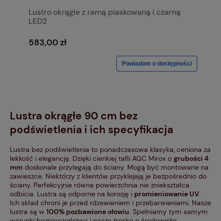
Lustro okrągłe z ramą piaskowaną i czarną
LED2
583,00 zł
Powiadom o dostępności
Lustra okrągłe 90 cm bez
podświetlenia i ich specyfikacja
Lustra bez podświetlenia to ponadczasowa klasyka, ceniona za
lekkość i elegancję. Dzięki cienkiej tafli AGC Mirox o
grubości 4
mm
doskonale przylegają do ściany. Mogą być montowane na
zawieszce. Niektórzy z klientów przyklejają je bezpośrednio do
ściany. Perfekcyjnie równa powierzchnia nie zniekształca
odbicia. Lustra są odporne na korozję i
promieniowanie UV
.
Ich skład chroni je przed rdzewieniem i przebarwieniami. Nasze
lustra są w
100% pozbawione ołowiu
. Spełniamy tym samym
warunki bezpieczeństwa i naszą troskę o środowisko.