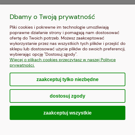
MOJE KONTO
Dbamy o Twoją prywatność
PŁATNOŚCI I DOSTAWA
Pliki cookies i pokrewne im technologie umożliwiają
poprawne działanie strony i pomagają nam dostosować
INFORMACJE
ofertę do Twoich potrzeb. Możesz zaakceptować
wykorzystanie przez nas wszystkich tych plików i przejść do
sklepu lub dostosować użycie plików do swoich preferencji,
O NAS
wybierając opcję "Dostosuj zgody".
Więcej o plikach cookies przeczytasz w naszej Polityce
prywatności.
zaakceptuj tylko niezbędne
pokaż pełną wersję strony
dostosuj zgody
Sklep internetowy Shoper Premium
zaakceptuj wszystkie