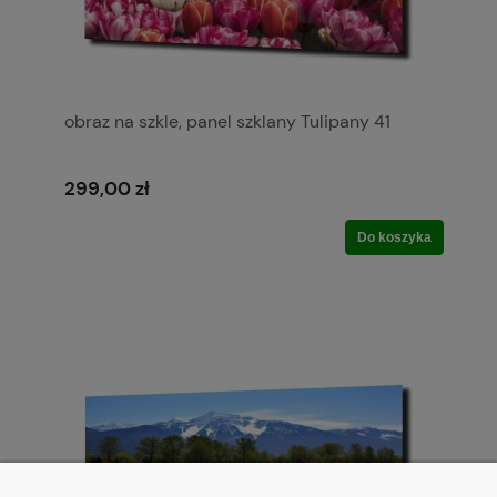
obraz na szkle, panel szklany Tulipany 41
299,00 zł
Do koszyka