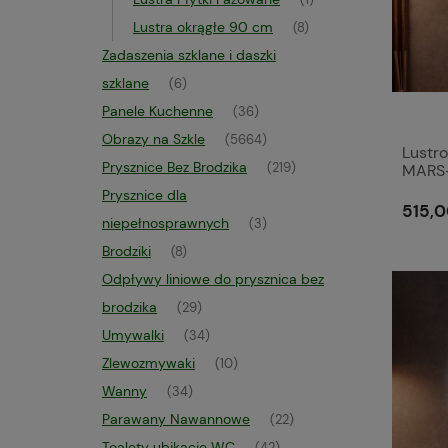
(1)
Lustra okrągłe 90 cm
(8)
Zadaszenia szklane i daszki
szklane
(6)
Panele Kuchenne
(36)
Obrazy na Szkle
(5664)
Lustro
Prysznice Bez Brodzika
(219)
MARS
Prysznice dla
515,0
niepełnosprawnych
(3)
Brodziki
(8)
Odpływy liniowe do prysznica bez
brodzika
(29)
Umywalki
(34)
Zlewozmywaki
(10)
Wanny
(34)
Parawany Nawannowe
(22)
Toalety ubikacje WC