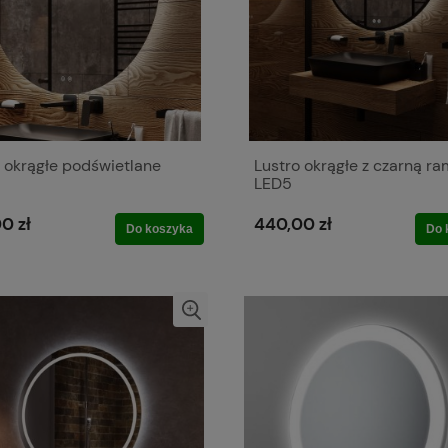
 okrągłe podświetlane
Lustro okrągłe z czarną r
LED5
0 zł
440,00 zł
Do koszyka
Do 