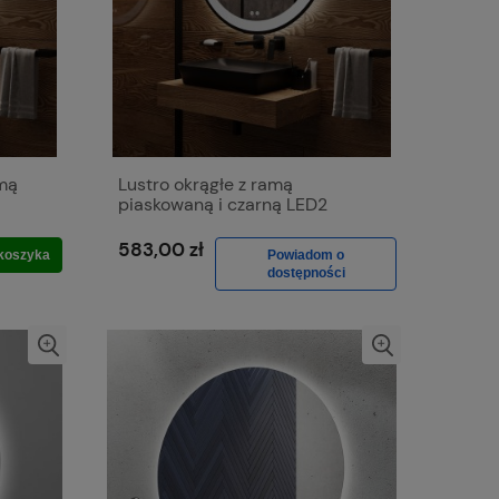
amą
Lustro okrągłe z ramą
piaskowaną i czarną LED2
583,00 zł
koszyka
Powiadom o
dostępności