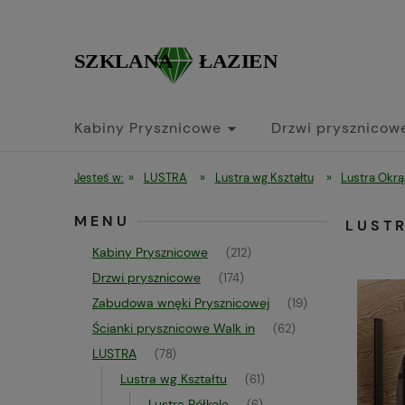
Kabiny Prysznicowe
Drzwi prysznicow
Jesteś w:
»
LUSTRA
»
Lustra wg Kształtu
»
Lustra Okrą
MENU
LUST
Kabiny Prysznicowe
(212)
Drzwi prysznicowe
(174)
Zabudowa wnęki Prysznicowej
(19)
Ścianki prysznicowe Walk in
(62)
LUSTRA
(78)
Lustra wg Kształtu
(61)
Lustra Półkole