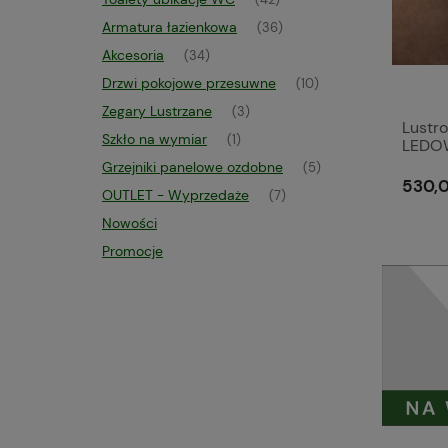
(42)
Armatura łazienkowa
(36)
Akcesoria
(34)
Drzwi pokojowe przesuwne
(10)
Zegary Lustrzane
(3)
Lustro
Szkło na wymiar
(1)
LEDO
Grzejniki panelowe ozdobne
(5)
530,0
OUTLET - Wyprzedaże
(7)
Nowości
Promocje