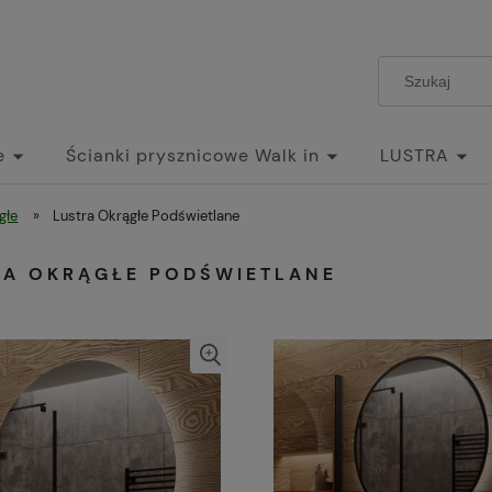
e
Ścianki prysznicowe Walk in
LUSTRA
głe
»
Lustra Okrągłe Podświetlane
RA OKRĄGŁE PODŚWIETLANE