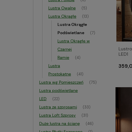
(6)
Lustra Owalne
(5)
Lustra Okrągłe
(13)
Lustra Okrągłe
Podświetlane
(7)
Lustra Okrągłe w
Lustro
Czarnej
LED1
Ramie
(4)
359,0
Lustra
Prostokątne
(41)
Lustra wg Pomieszczeń
(75)
Lustra podświetlane
LED
(22)
Lustra ze szprosami
(33)
Lustra Loft Szprosy
(31)
Duże lustra na ścianę
(46)
Lustra Płytki Fazowane