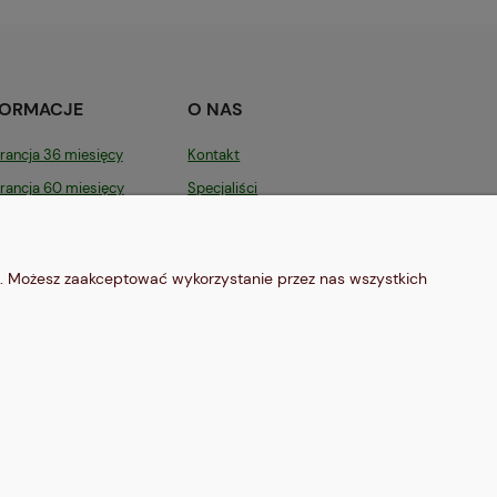
FORMACJE
O NAS
ancja 36 miesięcy
Kontakt
ancja 60 miesięcy
Specjaliści
ebook
Blog
tyka prywatności
O firmie
b. Możesz zaakceptować wykorzystanie przez nas wszystkich
ia w Google
Partnerzy
lamin sklepu
Pozostała oferta