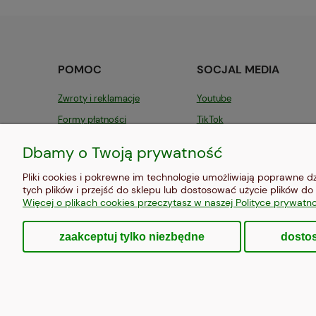
POMOC
SOCJAL MEDIA
Zwroty i reklamacje
Youtube
Formy płatności
TikTok
FAQ, czyli najczęściej zadawane
Instagram
Dbamy o Twoją prywatność
pytania
Pliki cookies i pokrewne im technologie umożliwiają poprawne 
tych plików i przejść do sklepu lub dostosować użycie plików do 
Więcej o plikach cookies przeczytasz w naszej Polityce prywatno
zaakceptuj tylko niezbędne
dosto