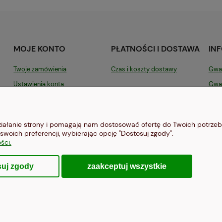
MOJE KONTO
PŁATNOŚCI I DOSTAWA
IN
Twoje zamówienia
Czas i koszty dostawy
Gwar
Ustawienia konta
Gwar
Przechowalnia
Fac
Poli
działanie strony i pomagają nam dostosować ofertę do Twoich potrze
Opin
swoich preferencji, wybierając opcję "Dostosuj zgody".
ści.
Regu
zaakceptuj wszystkie
suj zgody
Sklep internetowy Shoper Premium