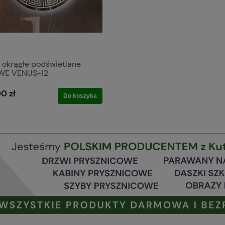
 okrągłe podświetlane
WE VENUS-12
0 zł
Do koszyka