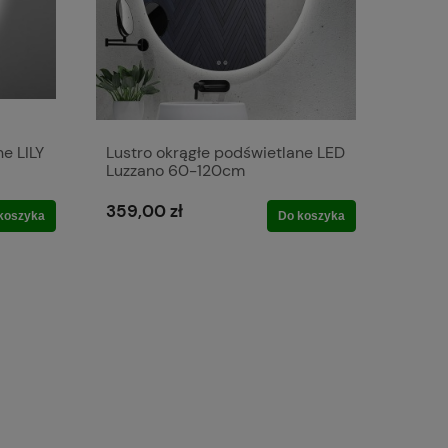
e LILY
Lustro okrągłe podświetlane LED
Luzzano 60-120cm
359,00 zł
koszyka
Do koszyka