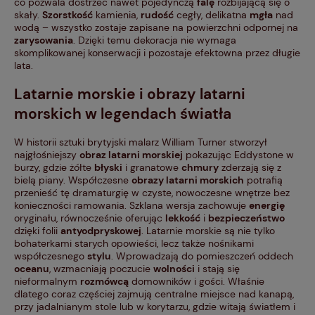
co pozwala dostrzec nawet pojedynczą
falę
rozbijającą się o
skały.
Szorstkość
kamienia,
rudość
cegły, delikatna
mgła
nad
wodą – wszystko zostaje zapisane na powierzchni odpornej na
zarysowania
. Dzięki temu dekoracja nie wymaga
skomplikowanej konserwacji i pozostaje efektowna przez długie
lata.
Latarnie morskie i obrazy latarni
morskich w legendach światła
W historii sztuki brytyjski malarz William Turner stworzył
najgłośniejszy
obraz latarni morskiej
pokazując Eddystone w
burzy, gdzie żółte
błyski
i granatowe
chmury
zderzają się z
bielą piany. Współczesne
obrazy latarni morskich
potrafią
przenieść tę dramaturgię w czyste, nowoczesne wnętrze bez
konieczności ramowania. Szklana wersja zachowuje
energię
oryginału, równocześnie oferując
lekkość
i
bezpieczeństwo
dzięki folii
antyodpryskowej
. Latarnie morskie są nie tylko
bohaterkami starych opowieści, lecz także nośnikami
współczesnego
stylu
. Wprowadzają do pomieszczeń oddech
oceanu
, wzmacniają poczucie
wolności
i stają się
nieformalnym
rozmówcą
domowników i gości. Właśnie
dlatego coraz częściej zajmują centralne miejsce nad kanapą,
przy jadalnianym stole lub w korytarzu, gdzie witają światłem i