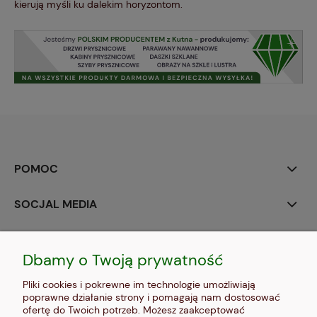
kierują myśli ku dalekim horyzontom.
POMOC
SOCJAL MEDIA
MOJE KONTO
Dbamy o Twoją prywatność
PŁATNOŚCI I DOSTAWA
Pliki cookies i pokrewne im technologie umożliwiają
poprawne działanie strony i pomagają nam dostosować
INFORMACJE
ofertę do Twoich potrzeb. Możesz zaakceptować