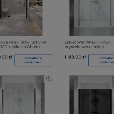
owa wnęki drzwi uchylne
Zabudowa Wnęki - drzwi
0D + ścianka Chrom
prysznicowe uchylne
k
jednostronnie D1300d Ch
Połysk, Szkło Transparent
,00 zł
1 149,00 zł
Powiadom o
Powiadom
dostępności
dostępnoś