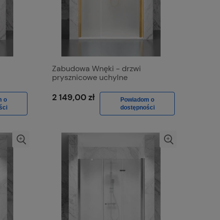
Zabudowa Wnęki - drzwi
prysznicowe uchylne
to
jednostronnie D1300d Złoto
towe
Szczotkowane, Szkło Mrożone
2 149,00 zł
m o
Powiadom o
ści
dostępności