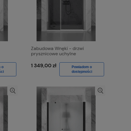
Zabudowa Wnęki - drzwi
prysznicowe uchylne
rom
jednostronnie D1300d Chrom
ne
Połysk, Szkło Grafitowe
1 349,00 zł
 o
Powiadom o
ci
dostępności