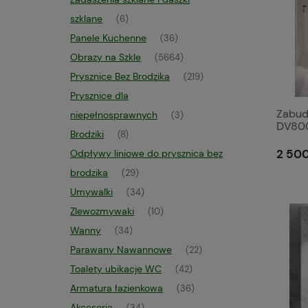
szklane
(6)
Panele Kuchenne
(36)
Obrazy na Szkle
(5664)
Prysznice Bez Brodzika
(219)
Prysznice dla
Zabud
niepełnosprawnych
(3)
DV800
Brodziki
(8)
Połys
2 500
Odpływy liniowe do prysznica bez
brodzika
(29)
Umywalki
(34)
Zlewozmywaki
(10)
Wanny
(34)
Parawany Nawannowe
(22)
Toalety ubikacje WC
(42)
Armatura łazienkowa
(36)
Akcesoria