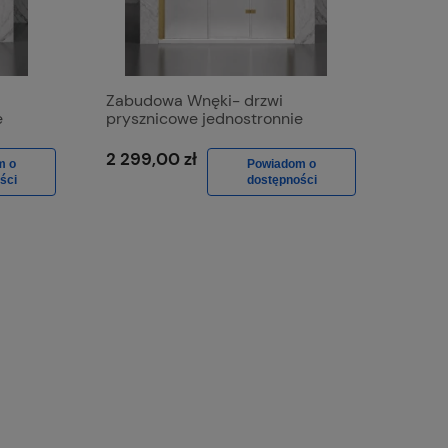
Zabudowa Wnęki- drzwi
e
prysznicowe jednostronnie
składane D1500d Złoto
Szczotkowane, Szkło Mrożone
2 299,00 zł
m o
Powiadom o
ści
dostępności