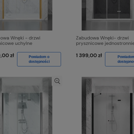
owa Wnęki - drzwi
Zabudowa Wnęki- drzwi
nicowe uchylne
prysznicowe jednostronni
stronnie D1300d Złoto
składane D1500d Chrom P
tkowane, Szkło
Szkło Grafit
,00 zł
1 399,00 zł
Powiadom o
Powiado
parentne
dostępności
dostępno