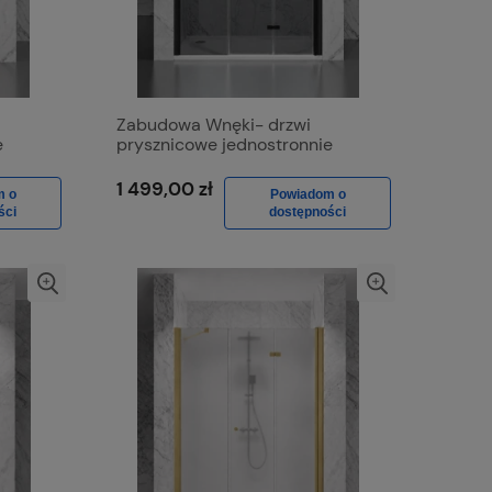
Zabudowa Wnęki- drzwi
e
prysznicowe jednostronnie
Mat
składane D1500d Czarny Mat,
Szkło Grafit
1 499,00 zł
m o
Powiadom o
ści
dostępności