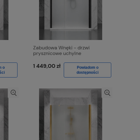
Zabudowa Wnęki - drzwi
prysznicowe uchylne
rny
jednostronnie D1300d Czarny
Mat, Szkło Mrożone
1 449,00 zł
m o
Powiadom o
ści
dostępności