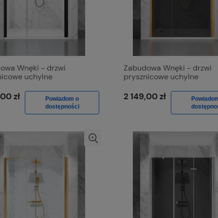
owa Wnęki - drzwi
Zabudowa Wnęki - drzwi
nicowe uchylne
prysznicowe uchylne
stronnie D1300d Czarny
jednostronnie D1300d Zło
Szkło Transparentne
Szczotkowane, Szkło Grafi
,00 zł
2 149,00 zł
Powiadom o
Powiado
dostępności
dostępno