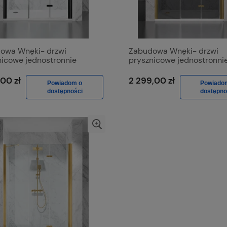
owa Wnęki- drzwi
Zabudowa Wnęki- drzwi
nicowe jednostronnie
prysznicowe jednostronni
ane D1500d Czarny Mat,
składane D1500d Złoto
 Transparentne
Szczotkowane Szkło Grafit
,00 zł
2 299,00 zł
Powiadom o
Powiado
dostępności
dostępno