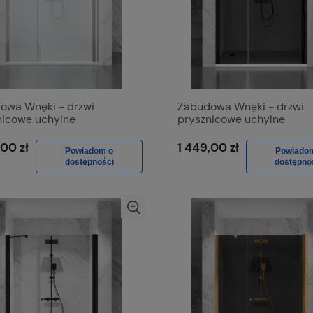
owa Wnęki - drzwi
Zabudowa Wnęki - drzwi
nicowe uchylne
prysznicowe uchylne
stronnie D1300d Chrom
jednostronnie D1300d Cza
, Szkło Mrożone
Mat, Szkło Grafitowe
,00 zł
1 449,00 zł
Powiadom o
Powiado
dostępności
dostępno