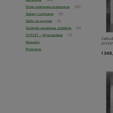
(34)
Drzwi pokojowe przesuwne
(10)
Zegary Lustrzane
(3)
Szkło na wymiar
(1)
Grzejniki panelowe ozdobne
(5)
OUTLET - Wyprzedaże
(7)
Zabud
Nowości
prysz
jedno
Promocje
Połysk
1 349