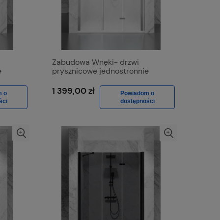
Zabudowa Wnęki- drzwi
e
prysznicowe jednostronnie
ołysk,
składane D1500d Chrom Połysk,
Szkło Mrożone
1 399,00 zł
m o
Powiadom o
ści
dostępności