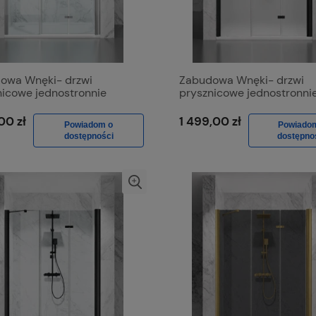
owa Wnęki- drzwi
Zabudowa Wnęki- drzwi
nicowe jednostronnie
prysznicowe jednostronni
ane D1500d Chrom Połysk,
składane D1500d Czarny 
 Transparentne
Szkło Mrożone
00 zł
1 499,00 zł
Powiadom o
Powiado
dostępności
dostępno