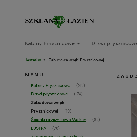
Kabiny Prysznicowe
Drzwi prysznicow
Jesteś w:
»
Zabudowa wnęki Prysznicowej
MENU
ZABU
Kabiny Prysznicowe
(212)
Drzwi prysznicowe
(174)
Zabudowa wnęki
Prysznicowej
(19)
Ścianki prysznicowe Walk in
(62)
LUSTRA
(78)
Zadaszenia szklane i daszki