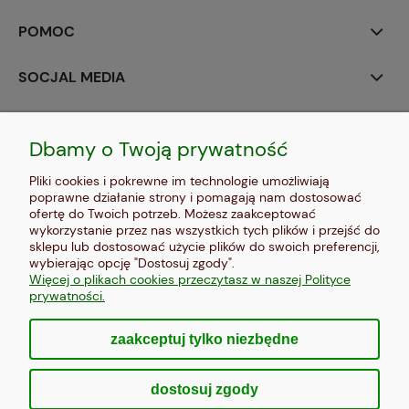
POMOC
SOCJAL MEDIA
MOJE KONTO
Dbamy o Twoją prywatność
PŁATNOŚCI I DOSTAWA
Pliki cookies i pokrewne im technologie umożliwiają
poprawne działanie strony i pomagają nam dostosować
INFORMACJE
ofertę do Twoich potrzeb. Możesz zaakceptować
wykorzystanie przez nas wszystkich tych plików i przejść do
sklepu lub dostosować użycie plików do swoich preferencji,
O NAS
wybierając opcję "Dostosuj zgody".
Więcej o plikach cookies przeczytasz w naszej Polityce
prywatności.
zaakceptuj tylko niezbędne
pokaż pełną wersję strony
dostosuj zgody