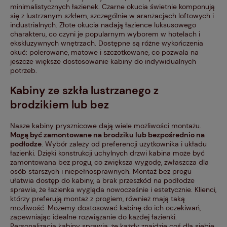
minimalistycznych łazienek. Czarne okucia świetnie komponują
się z lustrzanym szkłem, szczególnie w aranżacjach loftowych i
industrialnych. Złote okucia nadają łazience luksusowego
charakteru, co czyni je popularnym wyborem w hotelach i
ekskluzywnych wnętrzach. Dostępne są różne wykończenia
okuć: polerowane, matowe i szczotkowane, co pozwala na
jeszcze większe dostosowanie kabiny do indywidualnych
potrzeb.
Kabiny ze szkła lustrzanego z
brodzikiem lub bez
Nasze kabiny prysznicowe dają wiele możliwości montażu.
Mogą być zamontowane na brodziku lub bezpośrednio na
podłodze
. Wybór zależy od preferencji użytkownika i układu
łazienki. Dzięki konstrukcji uchylnych drzwi kabina może być
zamontowana bez progu, co zwiększa wygodę, zwłaszcza dla
osób starszych i niepełnosprawnych. Montaż bez progu
ułatwia dostęp do kabiny, a brak przeszkód na podłodze
sprawia, że łazienka wygląda nowocześnie i estetycznie. Klienci,
którzy preferują montaż z progiem, również mają taką
możliwość. Możemy dostosować kabinę do ich oczekiwań,
zapewniając idealne rozwiązanie do każdej łazienki.
Personalizacja kabiny sprawia, że każdy znajdzie coś dla siebie.