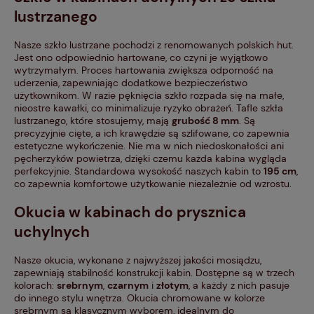
lustrzanego
Nasze szkło lustrzane pochodzi z renomowanych polskich hut.
Jest ono odpowiednio hartowane, co czyni je wyjątkowo
wytrzymałym. Proces hartowania zwiększa odporność na
uderzenia, zapewniając dodatkowe bezpieczeństwo
użytkownikom. W razie pęknięcia szkło rozpada się na małe,
nieostre kawałki, co minimalizuje ryzyko obrażeń. Tafle szkła
lustrzanego, które stosujemy, mają
grubość 8 mm
. Są
precyzyjnie cięte, a ich krawędzie są szlifowane, co zapewnia
estetyczne wykończenie. Nie ma w nich niedoskonałości ani
pęcherzyków powietrza, dzięki czemu każda kabina wygląda
perfekcyjnie. Standardowa wysokość naszych kabin to
195 cm
,
co zapewnia komfortowe użytkowanie niezależnie od wzrostu.
Okucia w kabinach do prysznica
uchylnych
Nasze okucia, wykonane z najwyższej jakości mosiądzu,
zapewniają stabilność konstrukcji kabin. Dostępne są w trzech
kolorach:
srebrnym
,
czarnym
i
złotym
, a każdy z nich pasuje
do innego stylu wnętrza. Okucia chromowane w kolorze
srebrnym są klasycznym wyborem, idealnym do