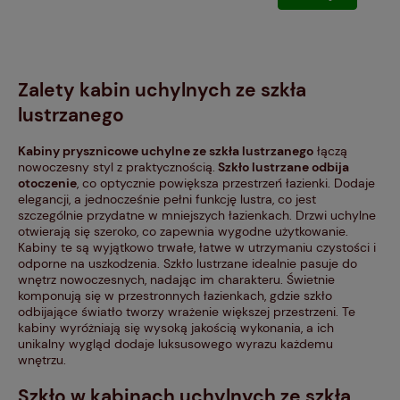
Zalety kabin uchylnych ze szkła
lustrzanego
Kabiny prysznicowe uchylne ze szkła lustrzanego
łączą
nowoczesny styl z praktycznością.
Szkło lustrzane odbija
otoczenie
, co optycznie powiększa przestrzeń łazienki. Dodaje
elegancji, a jednocześnie pełni funkcję lustra, co jest
szczególnie przydatne w mniejszych łazienkach. Drzwi uchylne
otwierają się szeroko, co zapewnia wygodne użytkowanie.
Kabiny te są wyjątkowo trwałe, łatwe w utrzymaniu czystości i
odporne na uszkodzenia. Szkło lustrzane idealnie pasuje do
wnętrz nowoczesnych, nadając im charakteru. Świetnie
komponują się w przestronnych łazienkach, gdzie szkło
odbijające światło tworzy wrażenie większej przestrzeni. Te
kabiny wyróżniają się wysoką jakością wykonania, a ich
unikalny wygląd dodaje luksusowego wyrazu każdemu
wnętrzu.
Szkło w kabinach uchylnych ze szkła