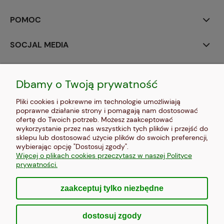
POMOC
SOCJAL MEDIA
MOJE KONTO
Dbamy o Twoją prywatność
PŁATNOŚCI I DOSTAWA
Pliki cookies i pokrewne im technologie umożliwiają
poprawne działanie strony i pomagają nam dostosować
INFORMACJE
ofertę do Twoich potrzeb. Możesz zaakceptować
wykorzystanie przez nas wszystkich tych plików i przejść do
sklepu lub dostosować użycie plików do swoich preferencji,
O NAS
wybierając opcję "Dostosuj zgody".
Więcej o plikach cookies przeczytasz w naszej Polityce
prywatności.
zaakceptuj tylko niezbędne
pokaż pełną wersję strony
dostosuj zgody