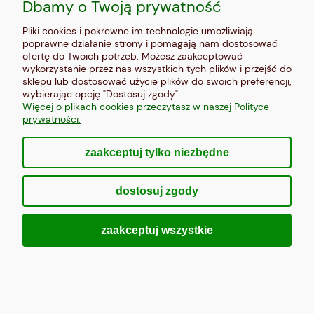
Dbamy o Twoją prywatność
obraz na szkle, panel szklany Orchidea 39
Pliki cookies i pokrewne im technologie umożliwiają
poprawne działanie strony i pomagają nam dostosować
ofertę do Twoich potrzeb. Możesz zaakceptować
299,00 zł
wykorzystanie przez nas wszystkich tych plików i przejść do
sklepu lub dostosować użycie plików do swoich preferencji,
Do koszyka
wybierając opcję "Dostosuj zgody".
Więcej o plikach cookies przeczytasz w naszej Polityce
prywatności.
zaakceptuj tylko niezbędne
dostosuj zgody
zaakceptuj wszystkie