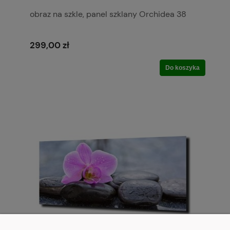
obraz na szkle, panel szklany Orchidea 38
299,00 zł
Do koszyka