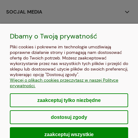
SOCJAL MEDIA
MOJE KONTO
Dbamy o Twoją prywatność
PŁATNOŚCI I DOSTAWA
Pliki cookies i pokrewne im technologie umożliwiają
poprawne działanie strony i pomagają nam dostosować
INFORMACJE
ofertę do Twoich potrzeb. Możesz zaakceptować
wykorzystanie przez nas wszystkich tych plików i przejść do
sklepu lub dostosować użycie plików do swoich preferencji,
O NAS
wybierając opcję "Dostosuj zgody".
Więcej o plikach cookies przeczytasz w naszej Polityce
prywatności.
zaakceptuj tylko niezbędne
pokaż pełną wersję strony
dostosuj zgody
Sklep internetowy Shoper Premium
zaakceptuj wszystkie