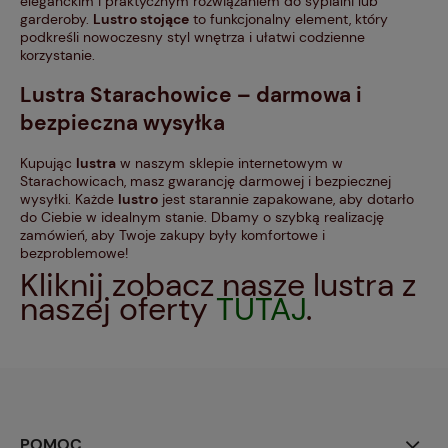
eleganckim i praktycznym rozwiązaniem do sypialni lub
garderoby.
Lustro stojące
to funkcjonalny element, który
podkreśli nowoczesny styl wnętrza i ułatwi codzienne
korzystanie.
Lustra Starachowice
– darmowa i
bezpieczna wysyłka
Kupując
lustra
w naszym sklepie internetowym w
Starachowicach, masz gwarancję darmowej i bezpiecznej
wysyłki. Każde
lustro
jest starannie zapakowane, aby dotarło
do Ciebie w idealnym stanie. Dbamy o szybką realizację
zamówień, aby Twoje zakupy były komfortowe i
bezproblemowe!
Kliknij zobacz nasze lustra z
naszej oferty
TUTAJ
.
POMOC