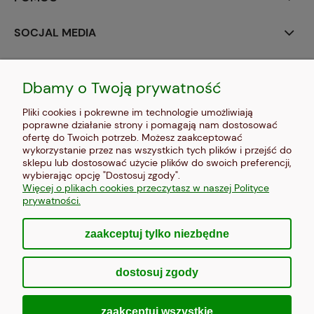
SOCJAL MEDIA
MOJE KONTO
Dbamy o Twoją prywatność
PŁATNOŚCI I DOSTAWA
Pliki cookies i pokrewne im technologie umożliwiają
poprawne działanie strony i pomagają nam dostosować
INFORMACJE
ofertę do Twoich potrzeb. Możesz zaakceptować
wykorzystanie przez nas wszystkich tych plików i przejść do
sklepu lub dostosować użycie plików do swoich preferencji,
O NAS
wybierając opcję "Dostosuj zgody".
Więcej o plikach cookies przeczytasz w naszej Polityce
prywatności.
zaakceptuj tylko niezbędne
pokaż pełną wersję strony
dostosuj zgody
Sklep internetowy Shoper Premium
zaakceptuj wszystkie