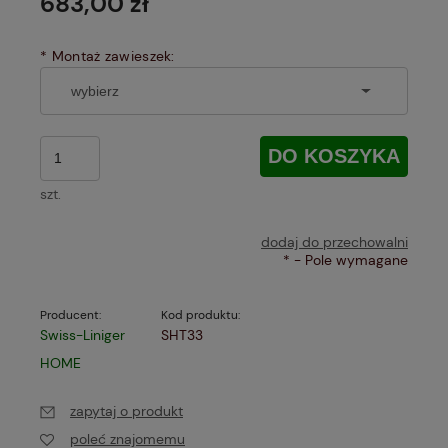
683,00 zł
*
Montaż zawieszek:
DO KOSZYKA
szt.
dodaj do przechowalni
*
- Pole wymagane
Producent:
Kod produktu:
Swiss-Liniger
SHT33
HOME
zapytaj o produkt
poleć znajomemu