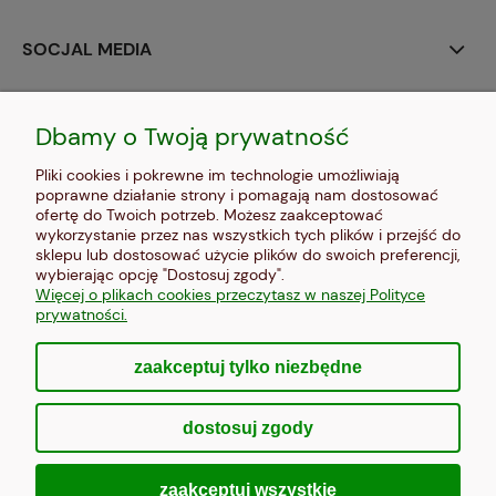
SOCJAL MEDIA
MOJE KONTO
Dbamy o Twoją prywatność
PŁATNOŚCI I DOSTAWA
Pliki cookies i pokrewne im technologie umożliwiają
poprawne działanie strony i pomagają nam dostosować
INFORMACJE
ofertę do Twoich potrzeb. Możesz zaakceptować
wykorzystanie przez nas wszystkich tych plików i przejść do
sklepu lub dostosować użycie plików do swoich preferencji,
O NAS
wybierając opcję "Dostosuj zgody".
Więcej o plikach cookies przeczytasz w naszej Polityce
prywatności.
zaakceptuj tylko niezbędne
pokaż pełną wersję strony
dostosuj zgody
Sklep internetowy Shoper Premium
zaakceptuj wszystkie