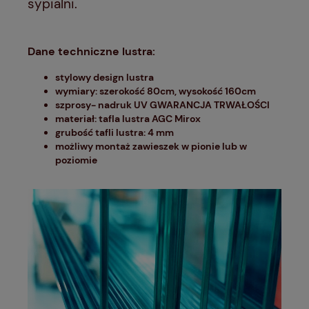
sypialni.
Dane techniczne lustra:
stylowy design lustra
wymiary: szerokość 80cm, wysokość 160cm
szprosy- nadruk UV GWARANCJA TRWAŁOŚCI
materiał: tafla lustra AGC Mirox
grubość tafli lustra: 4 mm
możliwy montaż zawieszek w pionie lub w
poziomie