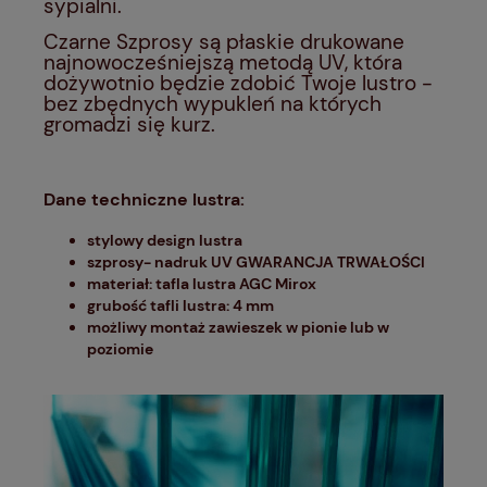
sypialni.
Czarne Szprosy są płaskie drukowane
najnowocześniejszą metodą UV, która
dożywotnio będzie zdobić Twoje lustro -
bez zbędnych wypukleń na których
gromadzi się kurz.
Dane techniczne lustra:
stylowy design lustra
szprosy- nadruk UV GWARANCJA TRWAŁOŚCI
materiał: tafla lustra AGC Mirox
grubość tafli lustra: 4 mm
możliwy montaż zawieszek w pionie lub w
poziomie