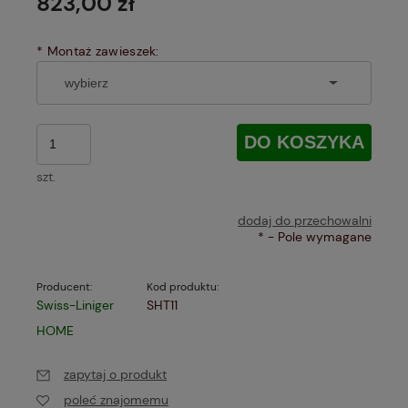
823,00 zł
*
Montaż zawieszek:
DO KOSZYKA
szt.
dodaj do przechowalni
*
- Pole wymagane
Producent:
Kod produktu:
Swiss-Liniger
SHT11
HOME
zapytaj o produkt
poleć znajomemu