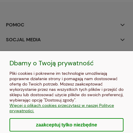
POMOC
SOCJAL MEDIA
MOJE KONTO
Dbamy o Twoją prywatność
PŁATNOŚCI I DOSTAWA
Pliki cookies i pokrewne im technologie umożliwiają
poprawne działanie strony i pomagają nam dostosować
INFORMACJE
ofertę do Twoich potrzeb. Możesz zaakceptować
wykorzystanie przez nas wszystkich tych plików i przejść do
sklepu lub dostosować użycie plików do swoich preferencji,
O NAS
wybierając opcję "Dostosuj zgody".
Więcej o plikach cookies przeczytasz w naszej Polityce
prywatności.
zaakceptuj tylko niezbędne
pokaż pełną wersję strony