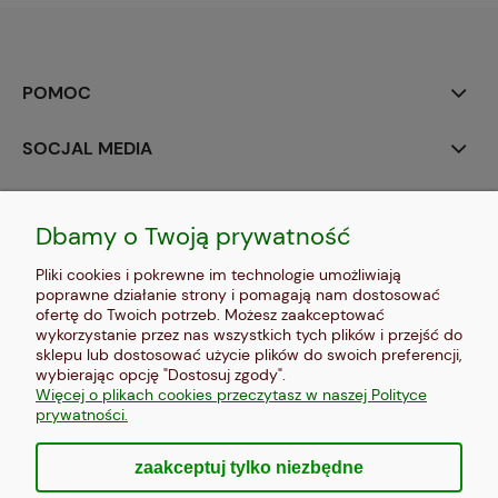
POMOC
SOCJAL MEDIA
MOJE KONTO
Dbamy o Twoją prywatność
PŁATNOŚCI I DOSTAWA
Pliki cookies i pokrewne im technologie umożliwiają
poprawne działanie strony i pomagają nam dostosować
INFORMACJE
ofertę do Twoich potrzeb. Możesz zaakceptować
wykorzystanie przez nas wszystkich tych plików i przejść do
sklepu lub dostosować użycie plików do swoich preferencji,
O NAS
wybierając opcję "Dostosuj zgody".
Więcej o plikach cookies przeczytasz w naszej Polityce
prywatności.
zaakceptuj tylko niezbędne
pokaż pełną wersję strony