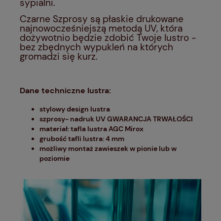
sypialni.
Czarne Szprosy są płaskie drukowane
najnowocześniejszą metodą UV, która
dożywotnio będzie zdobić Twoje lustro -
bez zbędnych wypukleń na których
gromadzi się kurz.
Dane techniczne lustra:
stylowy design lustra
szprosy- nadruk UV GWARANCJA TRWAŁOŚCI
materiał: tafla lustra AGC Mirox
grubość tafli lustra: 4 mm
możliwy montaż zawieszek w pionie lub w
poziomie