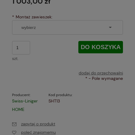
1 003,00 zł
*
Montaż zawieszek:
DO KOSZYKA
szt.
dodaj do przechowalni
*
- Pole wymagane
Producent:
Kod produktu:
Swiss-Liniger
SHT13
HOME
zapytaj o produkt
poleć znajomemu