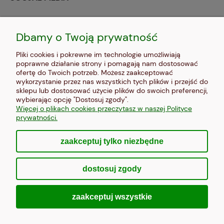
MOJE KONTO
Dbamy o Twoją prywatność
PŁATNOŚCI I DOSTAWA
Pliki cookies i pokrewne im technologie umożliwiają
poprawne działanie strony i pomagają nam dostosować
INFORMACJE
ofertę do Twoich potrzeb. Możesz zaakceptować
wykorzystanie przez nas wszystkich tych plików i przejść do
sklepu lub dostosować użycie plików do swoich preferencji,
O NAS
wybierając opcję "Dostosuj zgody".
Więcej o plikach cookies przeczytasz w naszej Polityce
prywatności.
zaakceptuj tylko niezbędne
pokaż pełną wersję strony
dostosuj zgody
Sklep internetowy Shoper Premium
zaakceptuj wszystkie