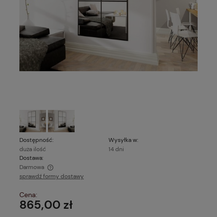
Dostępność:
Wysyłka w:
duża ilość
14 dni
Dostawa:
Darmowa
sprawdź formy dostawy
Cena nie zawiera ewentualnych kosztów płatności
Cena:
865,00 zł