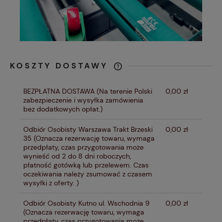
KOSZTY DOSTAWY
CENA NIE ZAWIERA EWENTUALNYCH
KOSZTÓW PŁATNOŚCI
BEZPŁATNA DOSTAWA
(Na terenie Polski
0,00 zł
zabezpieczenie i wysyłka zamówienia
bez dodatkowych opłat.)
Odbiór Osobisty Warszawa Trakt Brzeski
0,00 zł
35
(Oznacza rezerwację towaru, wymaga
przedpłaty, czas przygotowania może
wynieść od 2 do 8 dni roboczych,
płatność gotówką lub przelewem. Czas
oczekiwania należy zsumować z czasem
wysyłki z oferty. )
Odbiór Osobisty Kutno ul. Wschodnia 9
0,00 zł
(Oznacza rezerwację towaru, wymaga
przedpłaty, czas przygotowania może