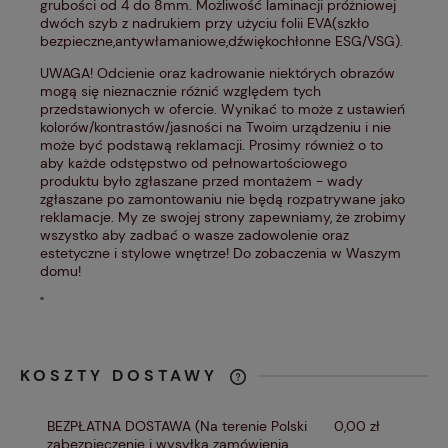
grubości od 4 do 8mm. Możliwość laminacji próżniowej
dwóch szyb z nadrukiem przy użyciu folii EVA(szkło
bezpieczne,antywłamaniowe,dźwiękochłonne ESG/VSG).
UWAGA! Odcienie oraz kadrowanie niektórych obrazów
mogą się nieznacznie różnić względem tych
przedstawionych w ofercie. Wynikać to może z ustawień
kolorów/kontrastów/jasności na Twoim urządzeniu i nie
może być podstawą reklamacji. Prosimy również o to
aby każde odstępstwo od pełnowartościowego
produktu było zgłaszane przed montażem - wady
zgłaszane po zamontowaniu nie będą rozpatrywane jako
reklamacje. My ze swojej strony zapewniamy, że zrobimy
wszystko aby zadbać o wasze zadowolenie oraz
estetyczne i stylowe wnętrze! Do zobaczenia w Waszym
domu!
"
KOSZTY DOSTAWY
CENA NIE ZAWIERA EWENTUALNYCH
KOSZTÓW PŁATNOŚCI
BEZPŁATNA DOSTAWA
(Na terenie Polski
0,00 zł
zabezpieczenie i wysyłka zamówienia