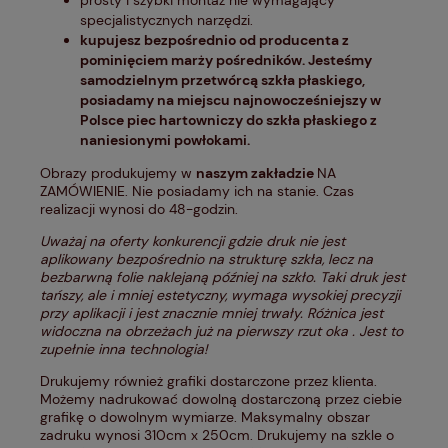
prosty i szybki montaż nie wymagający
specjalistycznych narzędzi.
kupujesz bezpośrednio od producenta z
pominięciem marży pośredników. Jesteśmy
samodzielnym przetwórcą szkła płaskiego,
posiadamy na miejscu najnowocześniejszy w
Polsce piec hartowniczy do szkła płaskiego z
naniesionymi powłokami.
Obrazy produkujemy w
naszym zakładzie
NA
ZAMÓWIENIE. Nie posiadamy ich na stanie. Czas
realizacji wynosi do 48-godzin.
Uważaj na oferty konkurencji gdzie druk nie jest
aplikowany bezpośrednio na strukturę szkła, lecz na
bezbarwną folie naklejaną później na szkło. Taki druk jest
tańszy, ale i mniej estetyczny, wymaga wysokiej precyzji
przy aplikacji i jest znacznie mniej trwały. Różnica jest
widoczna na obrzeżach już na pierwszy rzut oka . Jest to
zupełnie inna technologia!
Drukujemy również grafiki dostarczone przez klienta.
Możemy nadrukować dowolną dostarczoną przez ciebie
grafikę o dowolnym wymiarze. Maksymalny obszar
zadruku wynosi 310cm x 250cm. Drukujemy na szkle o