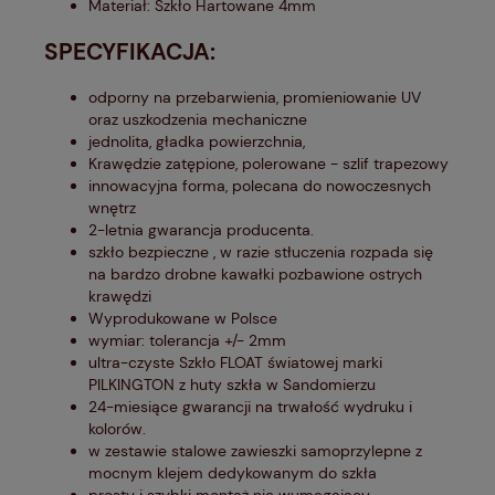
Materiał: Szkło Hartowane 4mm
SPECYFIKACJA:
odporny na przebarwienia, promieniowanie UV
oraz uszkodzenia mechaniczne
jednolita, gładka powierzchnia,
Krawędzie zatępione, polerowane - szlif trapezowy
innowacyjna forma, polecana do nowoczesnych
wnętrz
2-letnia gwarancja producenta.
szkło bezpieczne , w razie stłuczenia rozpada się
na bardzo drobne kawałki pozbawione ostrych
krawędzi
Wyprodukowane w Polsce
wymiar: tolerancja +/- 2mm
ultra-czyste Szkło FLOAT światowej marki
PILKINGTON z huty szkła w Sandomierzu
24-miesiące gwarancji na trwałość wydruku i
kolorów.
w zestawie stalowe zawieszki samoprzylepne z
mocnym klejem dedykowanym do szkła