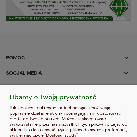
POMOC
SOCJAL MEDIA
MOJE KONTO
Dbamy o Twoją prywatność
PŁATNOŚCI I DOSTAWA
Pliki cookies i pokrewne im technologie umożliwiają
poprawne działanie strony i pomagają nam dostosować
INFORMACJE
ofertę do Twoich potrzeb. Możesz zaakceptować
wykorzystanie przez nas wszystkich tych plików i przejść do
sklepu lub dostosować użycie plików do swoich preferencji,
O NAS
wybierając opcję "Dostosuj zgody".