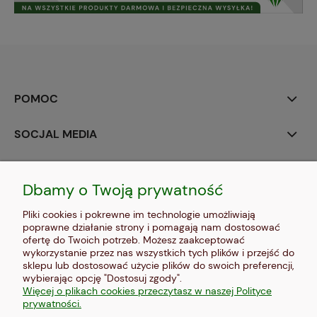
POMOC
SOCJAL MEDIA
MOJE KONTO
Dbamy o Twoją prywatność
PŁATNOŚCI I DOSTAWA
Pliki cookies i pokrewne im technologie umożliwiają
poprawne działanie strony i pomagają nam dostosować
INFORMACJE
ofertę do Twoich potrzeb. Możesz zaakceptować
wykorzystanie przez nas wszystkich tych plików i przejść do
sklepu lub dostosować użycie plików do swoich preferencji,
O NAS
wybierając opcję "Dostosuj zgody".
Więcej o plikach cookies przeczytasz w naszej Polityce
prywatności.