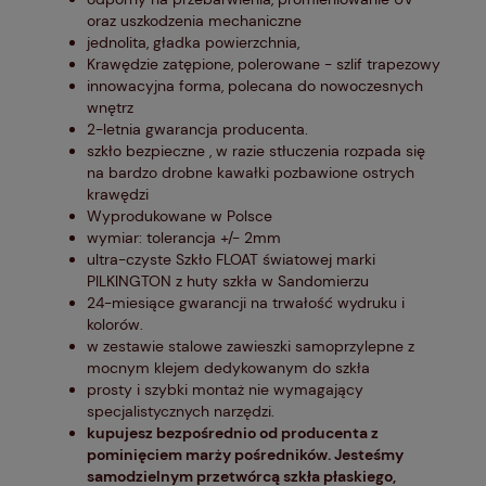
oraz uszkodzenia mechaniczne
jednolita, gładka powierzchnia,
Krawędzie zatępione, polerowane - szlif trapezowy
innowacyjna forma, polecana do nowoczesnych
wnętrz
2-letnia gwarancja producenta.
szkło bezpieczne , w razie stłuczenia rozpada się
na bardzo drobne kawałki pozbawione ostrych
krawędzi
Wyprodukowane w Polsce
wymiar: tolerancja +/- 2mm
ultra-czyste Szkło FLOAT światowej marki
PILKINGTON z huty szkła w Sandomierzu
24-miesiące gwarancji na trwałość wydruku i
kolorów.
w zestawie stalowe zawieszki samoprzylepne z
mocnym klejem dedykowanym do szkła
prosty i szybki montaż nie wymagający
specjalistycznych narzędzi.
kupujesz bezpośrednio od producenta z
pominięciem marży pośredników. Jesteśmy
samodzielnym przetwórcą szkła płaskiego,