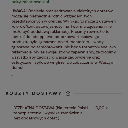
bok@zahartowani.pl
UWAGA! Odcienie oraz kadrowanie niektórych obrazów
mogą się nieznacznie różnić względem tych
przedstawionych w ofercie. Wynikać to może z ustawień
kolorów/kontrastów/jasności na Twoim urządzeniu i nie
może być podstawą reklamacji. Prosimy również o to
aby każde odstępstwo od pełnowartościowego
produktu było zgłaszane przed montażem - wady
zgłaszane po zamontowaniu nie będą rozpatrywane jako
reklamacje. My ze swojej strony zapewniamy, że zrobimy
wszystko aby zadbać o wasze zadowolenie oraz
estetyczne i stylowe wnętrze! Do zobaczenia w Waszym
domu!
"
KOSZTY DOSTAWY
CENA NIE ZAWIERA EWENTUALNYCH
KOSZTÓW PŁATNOŚCI
BEZPŁATNA DOSTAWA
(Na terenie Polski
0,00 zł
zabezpieczenie i wysyłka zamówienia
bez dodatkowych opłat.)