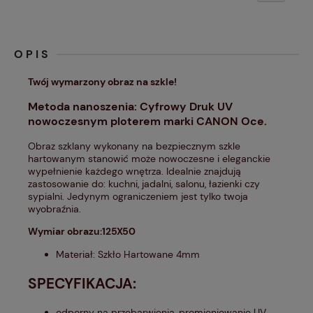
OPIS
Twój wymarzony obraz na szkle!
Metoda nanoszenia: Cyfrowy Druk UV
nowoczesnym ploterem marki CANON Oce.
Obraz szklany wykonany na bezpiecznym szkle
hartowanym stanowić może nowoczesne i eleganckie
wypełnienie każdego wnętrza. Idealnie znajdują
zastosowanie do: kuchni, jadalni, salonu, łazienki czy
sypialni. Jedynym ograniczeniem jest tylko twoja
wyobraźnia.
Wymiar obrazu:125X50
Materiał: Szkło Hartowane 4mm
SPECYFIKACJA:
odporny na przebarwienia, promieniowanie UV