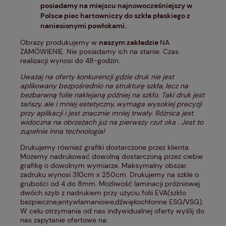
posiadamy na miejscu najnowocześniejszy w
Polsce piec hartowniczy do szkła płaskiego z
naniesionymi powłokami.
Obrazy produkujemy w
naszym zakładzie
NA
ZAMÓWIENIE. Nie posiadamy ich na stanie. Czas
realizacji wynosi do 48-godzin.
Uważaj na oferty konkurencji gdzie druk nie jest
aplikowany bezpośrednio na strukturę szkła, lecz na
bezbarwną folie naklejaną później na szkło. Taki druk jest
tańszy, ale i mniej estetyczny, wymaga wysokiej precyzji
przy aplikacji i jest znacznie mniej trwały. Różnica jest
widoczna na obrzeżach już na pierwszy rzut oka . Jest to
zupełnie inna technologia!
Drukujemy również grafiki dostarczone przez klienta.
Możemy nadrukować dowolną dostarczoną przez ciebie
grafikę o dowolnym wymiarze. Maksymalny obszar
zadruku wynosi 310cm x 250cm. Drukujemy na szkle o
grubości od 4 do 8mm. Możliwość laminacji próżniowej
dwóch szyb z nadrukiem przy użyciu folii EVA(szkło
bezpieczne,antywłamaniowe,dźwiękochłonne ESG/VSG).
W celu otrzymania od nas indywidualnej oferty wyślij do
nas zapytanie ofertowe na: